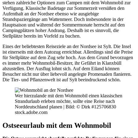
stehen zahlreiche Optionen zum Campen mit dem Wohnmobil zur
Verfügung. Klassische Badetage zur Sommerzeit versüßen den
Aufenthalt an der Nordsee ebenso wie ausgiebige
Strandspaziergänge am Wattenmeer. Doch insbesondere in der
Hauptsaison und während der Sommermonate herrscht auf den
Campingplätzen hoher Andrang. Deshalb ist es sinnvoll, die
Stellplätze bereits im Vorfeld zu buchen.
Eines der beliebtesten Reiseziele an der Nordsee ist Sylt. Die Insel
ist einerseits mit dem Autozug erreichbar. Allerdings sind die Preise
für Stellplätze auf dem Zug sehr hoch. Aus dem Grund bevorzugen
es immer mehr Wohnmobil-Besitzer, ihr Gefährt in Klanxbüll
abzustellen. Der Ausflug lohnt sich. Auf dem Eiland können
Besucher nicht nur über liebevoll angelegte Promenaden flanieren.
Die Tier- und Pflanzenwelt ist auf Sylt beeindruckend schön.
Wer hierzulande mit dem Wohnmobil einen klassischen
Strandurlaub erleben möchte, sollte eine Reise nach
Norddeutschland planen |
Bild: © Dirk #125706830
stock.adobe.com
Ostseeurlaub mit dem Wohnmobil