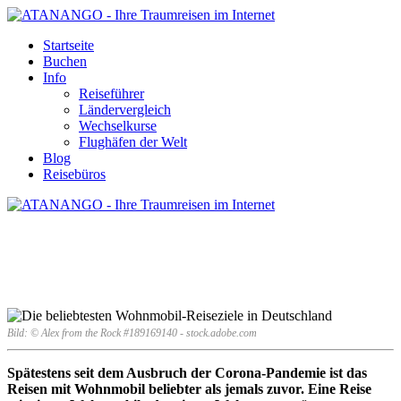
Startseite
Buchen
Info
Reiseführer
Ländervergleich
Wechselkurse
Flughäfen der Welt
Blog
Reisebüros
DIE BELIEBTESTEN
WOHNMOBIL-REISEZIELE IN
DEUTSCHLAND
Bild: © Alex from the Rock #189169140 - stock.adobe.com
Spätestens seit dem Ausbruch der Corona-Pandemie ist das
Reisen mit Wohnmobil beliebter als jemals zuvor. Eine Reise