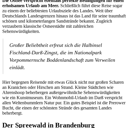
Die Ostsee verspricht ebenfalls perfekte Bedingungen für einen
erholsamen Urlaub am Meer.
Schließlich führt diese Reise sogar
zu einem der beliebtesten Urlaubsziele des Landes. Weit über
Deutschlands Landesgrenzen hinaus ist das Land für seine traumhaft
schönen und kilometerlangen Sandstrände bekannt. Zugleich
verzaubern klassische Ostseestädte mit zahlreichen
Sehenswürdigkeiten.
Großer Beliebtheit erfreut sich die Halbinsel
Fischland-Darß-Zingst, die im Nationalpark
Vorpommernsche Boddenlandschaft zum Verweilen
einlädt.
Hier begegnen Reisende mit etwas Glück nicht nur großen Scharen
an Kranichen oder Hirschen am Strand. Kleine Städtchen wie
Ahrenshoop beherbergen außergewöhnliche Sehenswürdigkeiten
wie ein Kunstmuseum. Ein Wohnmobil-Urlaub im Darß verspricht
allen Weltenbummlern Natur pur. Ein gutes Beispiel ist die Prerower
Bucht, die einen der schönsten Strände des gesamten Landes
beherbergt.
Der Spreewald in Brandenburg