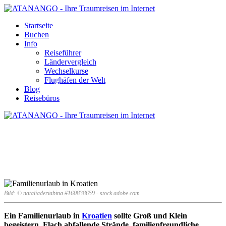
Startseite
Buchen
Info
Reiseführer
Ländervergleich
Wechselkurse
Flughäfen der Welt
Blog
Reisebüros
FAMILIENURLAUB IN KROATIEN
Bild: © nataliaderiabina #160838659 - stock.adobe.com
Ein Familienurlaub in
Kroatien
sollte Groß und Klein
begeistern. Flach abfallende Strände, familienfreundliche