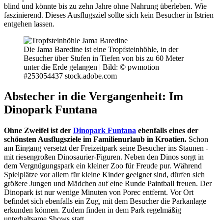
blind und könnte bis zu zehn Jahre ohne Nahrung überleben. Wie
faszinierend. Dieses Ausflugsziel sollte sich kein Besucher in Istrien
entgehen lassen.
Die Jama Baredine ist eine Tropfsteinhöhle, in der
Besucher über Stufen in Tiefen von bis zu 60 Meter
unter die Erde gelangen |
Bild: © pwmotion
#253054437 stock.adobe.com
Abstecher in die Vergangenheit: Im
Dinopark Funtana
Ohne Zweifel ist der
Dinopark Funtana
ebenfalls eines der
schönsten Ausflugsziele im Familienurlaub in Kroatien.
Schon
am Eingang versetzt der Freizeitpark seine Besucher ins Staunen -
mit riesengroßen Dinosaurier-Figuren. Neben den Dinos sorgt in
dem Vergnügungspark ein kleiner Zoo für Freude pur. Während
Spielplätze vor allem für kleine Kinder geeignet sind, dürfen sich
größere Jungen und Mädchen auf eine Runde Paintball freuen. Der
Dinopark ist nur wenige Minuten von Porec entfernt. Vor Ort
befindet sich ebenfalls ein Zug, mit dem Besucher die Parkanlage
erkunden können. Zudem finden in dem Park regelmäßig
unterhaltsame Shows statt.