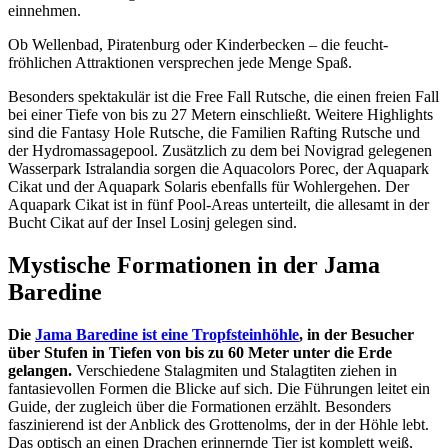
einnehmen.
Ob Wellenbad, Piratenburg oder Kinderbecken – die feucht-
fröhlichen Attraktionen versprechen jede Menge Spaß.
Besonders spektakulär ist die Free Fall Rutsche, die einen freien Fall
bei einer Tiefe von bis zu 27 Metern einschließt. Weitere Highlights
sind die Fantasy Hole Rutsche, die Familien Rafting Rutsche und
der Hydromassagepool. Zusätzlich zu dem bei Novigrad gelegenen
Wasserpark Istralandia sorgen die Aquacolors Porec, der Aquapark
Cikat und der Aquapark Solaris ebenfalls für Wohlergehen. Der
Aquapark Cikat ist in fünf Pool-Areas unterteilt, die allesamt in der
Bucht Cikat auf der Insel Losinj gelegen sind.
Mystische Formationen in der Jama
Baredine
Die
Jama Baredine ist eine Tropfsteinhöhle
, in der Besucher
über Stufen in Tiefen von bis zu 60 Meter unter die Erde
gelangen.
Verschiedene Stalagmiten und Stalagtiten ziehen in
fantasievollen Formen die Blicke auf sich. Die Führungen leitet ein
Guide, der zugleich über die Formationen erzählt. Besonders
faszinierend ist der Anblick des Grottenolms, der in der Höhle lebt.
Das optisch an einen Drachen erinnernde Tier ist komplett weiß,