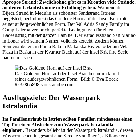
Apropos Strand: Zweifelsohne gibt es in Kroatien viele Strände,
an denen Urlaubsträume in Erfüllung gehen.
Während der
Bijeca Strand in Medulin als schönster Sandstrand Istriens
begeistert, beeindruckt das Goldene Horn auf der Insel Brac mit
seiner außergewöhnlichen Form. Der Val Adria Sandy Family im
Camp Laterna verspricht perfekte Bedingungen für einen
Badeausflug mit der ganzen Familie. Der Paradiesstrand San Marino
in Lopar wird seinem Namen vollends gerecht. Zudem können
Sonnenanbeter am Punta Rata in Makarska Riviera oder am Vela
Plaza in Baska in der Kvarner Bucht auf der Insel Krk ihre Seele
baumeln lassen.
Das Goldene Horn auf der Insel Brac beeindruckt mit
seiner außergewöhnlichen Form |
Bild: © Eva Bocek
#232865898 stock.adobe.com
Ausflugsziele: Der Wasserpark
Istralandia
Im Familienurlaub in Istrien sollten Familien mindestens einen
Tag für einen Abstecher zum Wasserpark Istralandia
einplanen.
Besonders beliebt ist der Wasserpark Istralandia, dessen
Wasserrutschen insgesamt eine Strecke von über 1,2 Kilometern