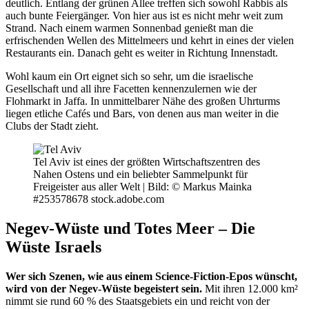
deutlich. Entlang der grünen Allee treffen sich sowohl Rabbis als
auch bunte Feiergänger. Von hier aus ist es nicht mehr weit zum
Strand. Nach einem warmen Sonnenbad genießt man die
erfrischenden Wellen des Mittelmeers und kehrt in eines der vielen
Restaurants ein. Danach geht es weiter in Richtung Innenstadt.
Wohl kaum ein Ort eignet sich so sehr, um die israelische
Gesellschaft und all ihre Facetten kennenzulernen wie der
Flohmarkt in Jaffa. In unmittelbarer Nähe des großen Uhrturms
liegen etliche Cafés und Bars, von denen aus man weiter in die
Clubs der Stadt zieht.
Tel Aviv ist eines der größten Wirtschaftszentren des
Nahen Ostens und ein beliebter Sammelpunkt für
Freigeister aus aller Welt |
Bild: © Markus Mainka
#253578678 stock.adobe.com
Negev-Wüste und Totes Meer – Die
Wüste Israels
Wer sich Szenen, wie aus einem Science-Fiction-Epos wünscht,
wird von der Negev-Wüste begeistert sein.
Mit ihren 12.000 km²
nimmt sie rund 60 % des Staatsgebiets ein und reicht von der