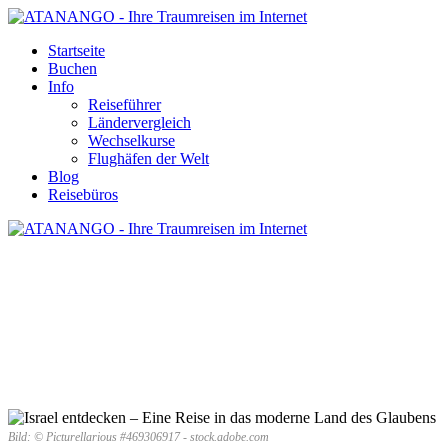
Startseite
Buchen
Info
Reiseführer
Ländervergleich
Wechselkurse
Flughäfen der Welt
Blog
Reisebüros
ISRAEL ENTDECKEN – EINE REISE
IN DAS MODERNE LAND DES
GLAUBENS
Bild: © Picturellarious #469306917 - stock.adobe.com