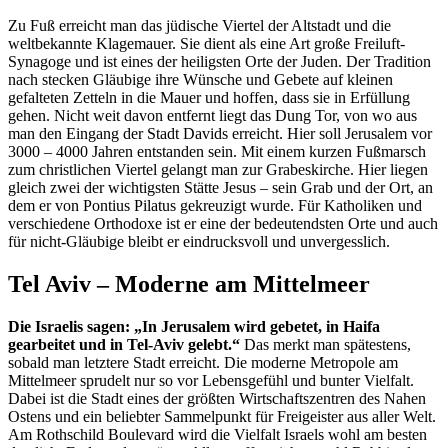
Zu Fuß erreicht man das jüdische Viertel der Altstadt und die
weltbekannte Klagemauer. Sie dient als eine Art große Freiluft-
Synagoge und ist eines der heiligsten Orte der Juden. Der Tradition
nach stecken Gläubige ihre Wünsche und Gebete auf kleinen
gefalteten Zetteln in die Mauer und hoffen, dass sie in Erfüllung
gehen. Nicht weit davon entfernt liegt das Dung Tor, von wo aus
man den Eingang der Stadt Davids erreicht. Hier soll Jerusalem vor
3000 – 4000 Jahren entstanden sein. Mit einem kurzen Fußmarsch
zum christlichen Viertel gelangt man zur Grabeskirche. Hier liegen
gleich zwei der wichtigsten Stätte Jesus – sein Grab und der Ort, an
dem er von Pontius Pilatus gekreuzigt wurde. Für Katholiken und
verschiedene Orthodoxe ist er eine der bedeutendsten Orte und auch
für nicht-Gläubige bleibt er eindrucksvoll und unvergesslich.
Tel Aviv – Moderne am Mittelmeer
Die Israelis sagen: „In Jerusalem wird gebetet, in Haifa
gearbeitet und in Tel-Aviv gelebt.“
Das merkt man spätestens,
sobald man letztere Stadt erreicht. Die moderne Metropole am
Mittelmeer sprudelt nur so vor Lebensgefühl und bunter Vielfalt.
Dabei ist die Stadt eines der größten Wirtschaftszentren des Nahen
Ostens und ein beliebter Sammelpunkt für Freigeister aus aller Welt.
Am Rothschild Boulevard wird die Vielfalt Israels wohl am besten