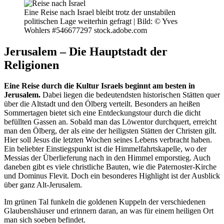
Eine Reise nach Israel bleibt trotz der unstabilen
politischen Lage weiterhin gefragt |
Bild: © Yves
Wohlers #546677297 stock.adobe.com
Jerusalem – Die Hauptstadt der
Religionen
Eine Reise durch die Kultur Israels beginnt am besten in
Jerusalem.
Dabei liegen die bedeutendsten historischen Stätten quer
über die Altstadt und den Ölberg verteilt. Besonders an heißen
Sommertagen bietet sich eine Entdeckungstour durch die dicht
befüllten Gassen an. Sobald man das Löwentor durchquert, erreicht
man den Ölberg, der als eine der heiligsten Stätten der Christen gilt.
Hier soll Jesus die letzten Wochen seines Lebens verbracht haben.
Ein beliebter Einstiegspunkt ist die Himmelfahrtskapelle, wo der
Messias der Überlieferung nach in den Himmel emporstieg. Auch
daneben gibt es viele christliche Bauten, wie die Paternoster-Kirche
und Dominus Flevit. Doch ein besonderes Highlight ist der Ausblick
über ganz Alt-Jerusalem.
Im grünen Tal funkeln die goldenen Kuppeln der verschiedenen
Glaubenshäuser und erinnern daran, an was für einem heiligen Ort
man sich soeben befindet.