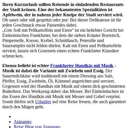
Ihren Kurzurlaub sollten Reisende in einladenden Restaurants
der Stadt krönen. Eine der bekanntesten Spezialitäten ist
Apfelwein, der in nahezu jeder Kneipe der Stadt serviert wird.
Ob sauer oder süß gespritzt oder pur: Bei dieser Delikatesse ist für
jeden Geschmack etwas Passendes dabei.
„Grie Soß mit Pellkartoffeln und Eiern“ ist ein beliebtes Gericht bei
Einheimischen Frankfurter, bei dem die sieben Kräuter Borretsch,
Pimpernelle, Kresse, Kerbel, Schnittlauch, Petersilie und
Sauerampfer nicht fehlen dürfen. Kalt mit Eiern und Pellkartoffeln
serviert, lassen sich Gourmets einen echten Frankfurter Klassiker
schmecken.
Ebenso beliebt ist echter
Frankfurter Handkäs mit Musik
-
Musik ist dabei die Variante mit Zwiebeln und Essig.
Der
Sauermilchkäse wird traditionell mit einem Dressing aus Salz,
Pfeffer, Essig, Zwiebeln, Öl, Kümmel angerichtet und serviert.
Gegessen wird der Handkäs mit Musik auf einem dick geschmierten
Butterbrot. Das Werkzeug dabei: das Messer. Bei Einheimischen ist
das Essen des Handkäs mit Musik mit Messer und Gabel verpönt.
Somit dürfen sich
Urlauber
auf eine Reise freuen, die auch garantiert
durch den Magen geht.
Atanango
Reise Blog von Atanango