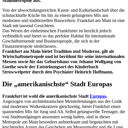
Mainmetropole aus.
Von der abwechslungsreichen Kunst- und Kulturlandschaft über die
schmackhafte Küche bis hin zu einem gelungenen Mix aus
modernen und traditionellen Bauwerken: Frankfurt am Main ist eine
Stadt mit tausend Gesichtern.
Das Wesen der einheimischen Frankfurter ist herzlich jedoch
verbindlich und bietet so das perfekte Habitat für internationale
Geschäftsreisende und Businesspeople, die sich in der
Finanzmetropole niederlassen.
Frankfurt am Main bietet Tradition und Moderne, gilt als
Wirtschaftsmetropole und ist berühmt für seine internationalen
Messen sowie für das Geburtshaus von Johann Wolfgang von
Goethe sowie der Entstehungsort des Kinderbuch
Struwwelpeter durch den Psychiater Heinrich Hoffmann.
Die „amerikanischste“ Stadt Europas
Frankfurt ist wohl die amerikanischste Stadt
Europas
.
Angezogen von architektonischen Meisterleistungen aus der Gotik
und modernen Wolkenkratzern gleichzeitig, bietet Frankfurt einen
spannenden Mix für Jung und Alt. Selbst gelangweilte Teenager, die
von Stadtrundgängen ansonsten wenig halten, sind in dieser
Metropole am Main besonders aufmerksam und begutachten mit
leuchtenden Augen das Geschehen am Museumsufer und die Long