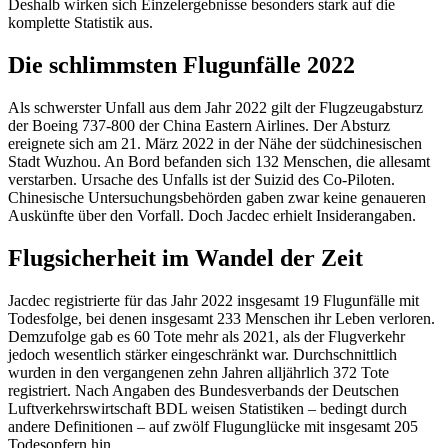
Deshalb wirken sich Einzelergebnisse besonders stark auf die
komplette Statistik aus.
Die schlimmsten Flugunfälle 2022
Als schwerster Unfall aus dem Jahr 2022 gilt der Flugzeugabsturz
der Boeing 737-800 der China Eastern Airlines. Der Absturz
ereignete sich am 21. März 2022 in der Nähe der südchinesischen
Stadt Wuzhou. An Bord befanden sich 132 Menschen, die allesamt
verstarben. Ursache des Unfalls ist der Suizid des Co-Piloten.
Chinesische Untersuchungsbehörden gaben zwar keine genaueren
Auskünfte über den Vorfall. Doch Jacdec erhielt Insiderangaben.
Flugsicherheit im Wandel der Zeit
Jacdec registrierte für das Jahr 2022 insgesamt 19 Flugunfälle mit
Todesfolge, bei denen insgesamt 233 Menschen ihr Leben verloren.
Demzufolge gab es 60 Tote mehr als 2021, als der Flugverkehr
jedoch wesentlich stärker eingeschränkt war. Durchschnittlich
wurden in den vergangenen zehn Jahren alljährlich 372 Tote
registriert. Nach Angaben des Bundesverbands der Deutschen
Luftverkehrswirtschaft BDL weisen Statistiken – bedingt durch
andere Definitionen – auf zwölf Flugunglücke mit insgesamt 205
Todesopfern hin.