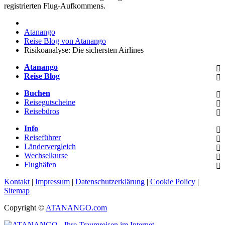
registrierten Flug-Aufkommens.
Atanango
Reise Blog von Atanango
Risikoanalyse: Die sichersten Airlines
Atanango
Reise Blog
Buchen
Reisegutscheine
Reisebüros
Info
Reiseführer
Ländervergleich
Wechselkurse
Flughäfen
Kontakt
|
Impressum
|
Datenschutzerklärung
|
Cookie Policy
|
Sitemap
Copyright ©
ATANANGO.com