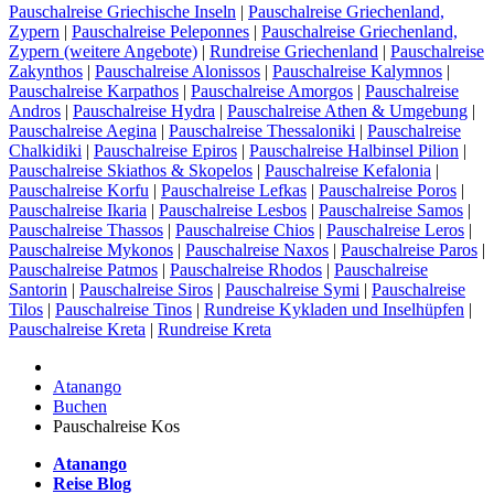
Pauschalreise Griechische Inseln
|
Pauschalreise Griechenland,
Zypern
|
Pauschalreise Peleponnes
|
Pauschalreise Griechenland,
Zypern (weitere Angebote)
|
Rundreise Griechenland
|
Pauschalreise
Zakynthos
|
Pauschalreise Alonissos
|
Pauschalreise Kalymnos
|
Pauschalreise Karpathos
|
Pauschalreise Amorgos
|
Pauschalreise
Andros
|
Pauschalreise Hydra
|
Pauschalreise Athen & Umgebung
|
Pauschalreise Aegina
|
Pauschalreise Thessaloniki
|
Pauschalreise
Chalkidiki
|
Pauschalreise Epiros
|
Pauschalreise Halbinsel Pilion
|
Pauschalreise Skiathos & Skopelos
|
Pauschalreise Kefalonia
|
Pauschalreise Korfu
|
Pauschalreise Lefkas
|
Pauschalreise Poros
|
Pauschalreise Ikaria
|
Pauschalreise Lesbos
|
Pauschalreise Samos
|
Pauschalreise Thassos
|
Pauschalreise Chios
|
Pauschalreise Leros
|
Pauschalreise Mykonos
|
Pauschalreise Naxos
|
Pauschalreise Paros
|
Pauschalreise Patmos
|
Pauschalreise Rhodos
|
Pauschalreise
Santorin
|
Pauschalreise Siros
|
Pauschalreise Symi
|
Pauschalreise
Tilos
|
Pauschalreise Tinos
|
Rundreise Kykladen und Inselhüpfen
|
Pauschalreise Kreta
|
Rundreise Kreta
Atanango
Buchen
Pauschalreise Kos
Atanango
Reise Blog