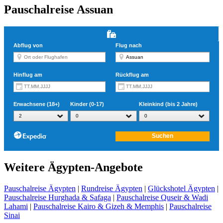
Pauschalreise Assuan
Weitere Ägypten-Angebote
Pauschalreise Ägypten
|
Rundreise Ägypten
|
Glückshotel Ägypten
|
Pauschalreise Hurghada & Safaga
|
Pauschalreise Quseir & Wadi
Lahami
|
Pauschalreise Kairo & Gizeh & Memphis
|
Pauschalreise
Sinai