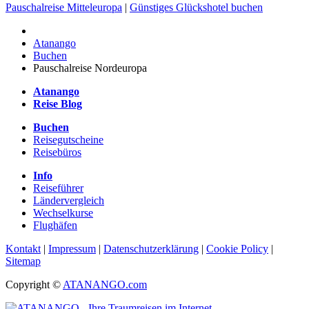
Pauschalreise Mitteleuropa
|
Günstiges Glückshotel buchen
Atanango
Buchen
Pauschalreise Nordeuropa
Atanango
Reise Blog
Buchen
Reisegutscheine
Reisebüros
Info
Reiseführer
Ländervergleich
Wechselkurse
Flughäfen
Kontakt
|
Impressum
|
Datenschutzerklärung
|
Cookie Policy
|
Sitemap
Copyright ©
ATANANGO.com