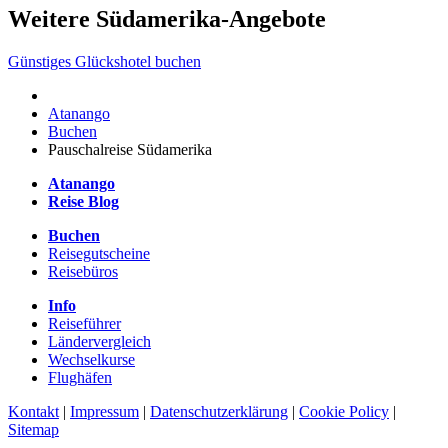
Weitere Südamerika-Angebote
Günstiges Glückshotel buchen
Atanango
Buchen
Pauschalreise Südamerika
Atanango
Reise Blog
Buchen
Reisegutscheine
Reisebüros
Info
Reiseführer
Ländervergleich
Wechselkurse
Flughäfen
Kontakt
|
Impressum
|
Datenschutzerklärung
|
Cookie Policy
|
Sitemap