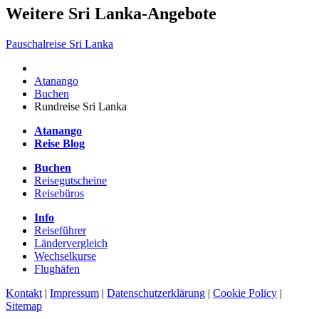
Weitere Sri Lanka-Angebote
Pauschalreise Sri Lanka
Atanango
Buchen
Rundreise Sri Lanka
Atanango
Reise Blog
Buchen
Reisegutscheine
Reisebüros
Info
Reiseführer
Ländervergleich
Wechselkurse
Flughäfen
Kontakt
|
Impressum
|
Datenschutzerklärung
|
Cookie Policy
|
Sitemap