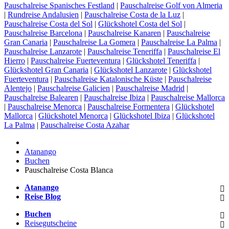
Pauschalreise Spanisches Festland
|
Pauschalreise Golf von Almeria
|
Rundreise Andalusien
|
Pauschalreise Costa de la Luz
|
Pauschalreise Costa del Sol
|
Glückshotel Costa del Sol
|
Pauschalreise Barcelona
|
Pauschalreise Kanaren
|
Pauschalreise
Gran Canaria
|
Pauschalreise La Gomera
|
Pauschalreise La Palma
|
Pauschalreise Lanzarote
|
Pauschalreise Teneriffa
|
Pauschalreise El
Hierro
|
Pauschalreise Fuerteventura
|
Glückshotel Teneriffa
|
Glückshotel Gran Canaria
|
Glückshotel Lanzarote
|
Glückshotel
Fuerteventura
|
Pauschalreise Katalonische Küste
|
Pauschalreise
Alentejo
|
Pauschalreise Galicien
|
Pauschalreise Madrid
|
Pauschalreise Balearen
|
Pauschalreise Ibiza
|
Pauschalreise Mallorca
|
Pauschalreise Menorca
|
Pauschalreise Formentera
|
Glückshotel
Mallorca
|
Glückshotel Menorca
|
Glückshotel Ibiza
|
Glückshotel
La Palma
|
Pauschalreise Costa Azahar
Atanango
Buchen
Pauschalreise Costa Blanca
Atanango
Reise Blog
Buchen
Reisegutscheine