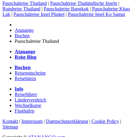
Pauschalreise Thailand
|
Pauschalreise Thailändische Inseln
|
Rundreise Thailand
|
Pauschalreise Bangkok
|
Pauschalreise Khao
Lak
|
Pauschalreise Insel Phuket
|
Pauschalreise Insel Ko Samui
Atanango
Buchen
Pauschalreise Thailand
Atanango
Reise Blog
Buchen
Reisegutscheine
Reisebüros
Info
Reiseführer
Ländervergleich
Wechselkurse
Flughäfen
Kontakt
|
Impressum
|
Datenschutzerklärung
|
Cookie Policy
|
Sitemap