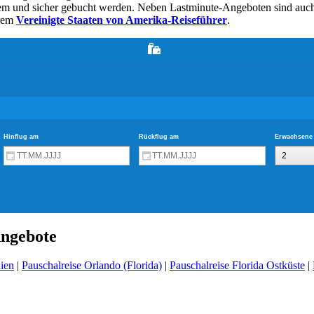
quem und sicher gebucht werden. Neben Lastminute-Angeboten sind au
erem
Vereinigte Staaten von Amerika-Reiseführer
.
Angebote
nien
|
Pauschalreise Orlando (Florida)
|
Pauschalreise Florida Ostküste
|