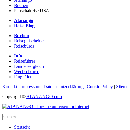
Atanango
Buchen
Pauschalreise USA
Atanango
Reise Blog
Buchen
Reisegutscheine
Reisebüros
Info
Reiseführer
Ländervergleich
Wechselkurse
Flughäfen
Kontakt
|
Impressum
|
Datenschutzerklärung
|
Cookie Policy
|
Sitema
Copyright ©
ATANANGO.com
Startseite