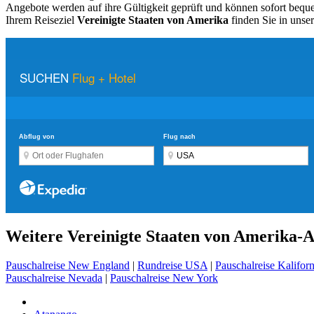
Angebote werden auf ihre Gültigkeit geprüft und können sofort be
Ihrem Reiseziel
Vereinigte Staaten von Amerika
finden Sie in uns
Weitere Vereinigte Staaten von Amerika-
Pauschalreise New England
|
Rundreise USA
|
Pauschalreise Kalifor
Pauschalreise Nevada
|
Pauschalreise New York