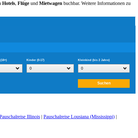
ch
Hotels
,
Flüge
und
Mietwagen
buchbar. Weitere Informationen zu
Pauschalreise Illinois
|
Pauschalreise Lousiana (Mississippi)
|