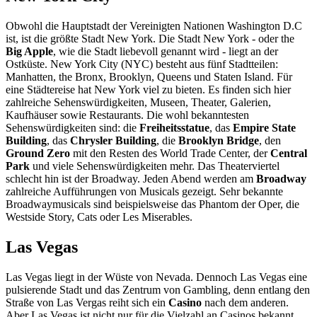
Obwohl die Hauptstadt der Vereinigten Nationen Washington D.C
ist, ist die größte Stadt New York. Die Stadt New York - oder the
Big Apple
, wie die Stadt liebevoll genannt wird - liegt an der
Ostküste. New York City (NYC) besteht aus fünf Stadtteilen:
Manhatten, the Bronx, Brooklyn, Queens und Staten Island. Für
eine Städtereise hat New York viel zu bieten. Es finden sich hier
zahlreiche Sehenswürdigkeiten, Museen, Theater, Galerien,
Kaufhäuser sowie Restaurants. Die wohl bekanntesten
Sehenswürdigkeiten sind: die
Freiheitsstatue
, das
Empire State
Building
, das
Chrysler Building
, die
Brooklyn Bridge
, den
Ground Zero
mit den Resten des World Trade Center, der
Central
Park
und viele Sehenswürdigkeiten mehr. Das Theaterviertel
schlecht hin ist der Broadway. Jeden Abend werden am
Broadway
zahlreiche Aufführungen von Musicals gezeigt. Sehr bekannte
Broadwaymusicals sind beispielsweise das Phantom der Oper, die
Westside Story, Cats oder Les Miserables.
Las Vegas
Las Vegas liegt in der Wüste von Nevada. Dennoch Las Vegas eine
pulsierende Stadt und das Zentrum von Gambling, denn entlang den
Straße von Las Vergas reiht sich ein
Casino
nach dem anderen.
Aber Las Vegas ist nicht nur für die Vielzahl an Casinos bekannt,