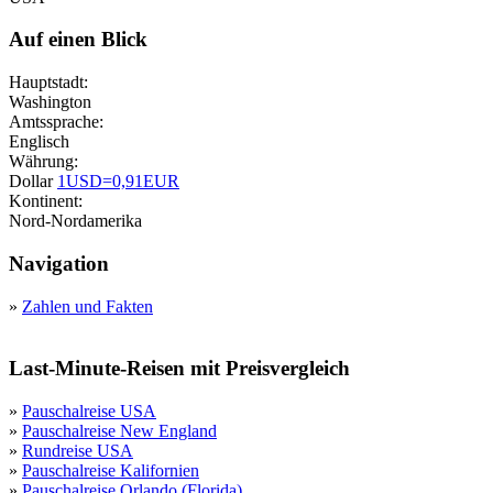
Auf einen Blick
Hauptstadt:
Washington
Amtssprache:
Englisch
Währung:
Dollar
1USD=0,91EUR
Kontinent:
Nord-Nordamerika
Navigation
»
Zahlen und Fakten
Last-Minute-Reisen mit Preisvergleich
»
Pauschalreise USA
»
Pauschalreise New England
»
Rundreise USA
»
Pauschalreise Kalifornien
»
Pauschalreise Orlando (Florida)