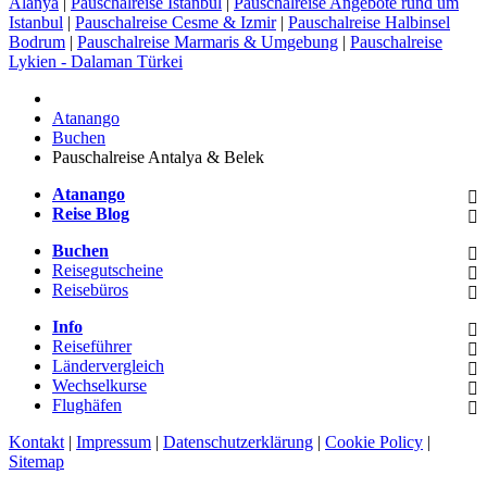
Alanya
|
Pauschalreise Istanbul
|
Pauschalreise Angebote rund um
Istanbul
|
Pauschalreise Cesme & Izmir
|
Pauschalreise Halbinsel
Bodrum
|
Pauschalreise Marmaris & Umgebung
|
Pauschalreise
Lykien - Dalaman Türkei
Atanango
Buchen
Pauschalreise Antalya & Belek
Atanango
Reise Blog
Buchen
Reisegutscheine
Reisebüros
Info
Reiseführer
Ländervergleich
Wechselkurse
Flughäfen
Kontakt
|
Impressum
|
Datenschutzerklärung
|
Cookie Policy
|
Sitemap