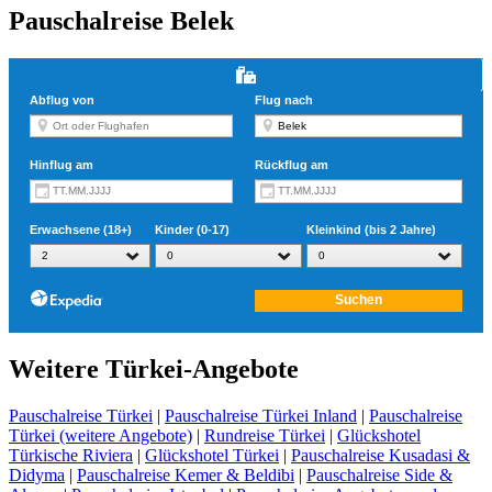
Pauschalreise Belek
Weitere Türkei-Angebote
Pauschalreise Türkei
|
Pauschalreise Türkei Inland
|
Pauschalreise
Türkei (weitere Angebote)
|
Rundreise Türkei
|
Glückshotel
Türkische Riviera
|
Glückshotel Türkei
|
Pauschalreise Kusadasi &
Didyma
|
Pauschalreise Kemer & Beldibi
|
Pauschalreise Side &