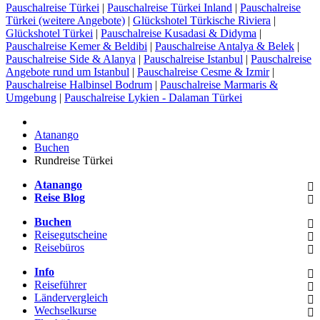
Pauschalreise Türkei
|
Pauschalreise Türkei Inland
|
Pauschalreise
Türkei (weitere Angebote)
|
Glückshotel Türkische Riviera
|
Glückshotel Türkei
|
Pauschalreise Kusadasi & Didyma
|
Pauschalreise Kemer & Beldibi
|
Pauschalreise Antalya & Belek
|
Pauschalreise Side & Alanya
|
Pauschalreise Istanbul
|
Pauschalreise
Angebote rund um Istanbul
|
Pauschalreise Cesme & Izmir
|
Pauschalreise Halbinsel Bodrum
|
Pauschalreise Marmaris &
Umgebung
|
Pauschalreise Lykien - Dalaman Türkei
Atanango
Buchen
Rundreise Türkei
Atanango
Reise Blog
Buchen
Reisegutscheine
Reisebüros
Info
Reiseführer
Ländervergleich
Wechselkurse