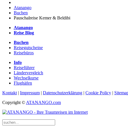
Atanango
Buchen
Pauschalreise Kemer & Beldibi
Atanango
Reise Blog
Buchen
Reisegutscheine
Reisebüros
Info
Reiseführer
Ländervergleich
Wechselkurse
Flughäfen
Kontakt
|
Impressum
|
Datenschutzerklärung
|
Cookie Policy
|
Sitema
Copyright ©
ATANANGO.com