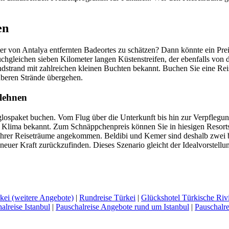
en
 von Antalya entfernten Badeortes zu schätzen? Dann könnte ein Preisv
buchgleichen sieben Kilometer langen Küstenstreifen, der ebenfalls vo
andstrand mit zahlreichen kleinen Buchten bekannt. Buchen Sie eine Re
auberen Strände übergehen.
klehnen
rglospaket buchen. Vom Flug über die Unterkunft bis hin zur Verpflegu
es Klima bekannt. Zum Schnäppchenpreis können Sie in hiesigen Resort
Ihrer Reiseträume angekommen. Beldibi und Kemer sind deshalb zwei beli
 neuer Kraft zurückzufinden. Dieses Szenario gleicht der Idealvorstellun
kei (weitere Angebote)
|
Rundreise Türkei
|
Glückshotel Türkische Riv
alreise Istanbul
|
Pauschalreise Angebote rund um Istanbul
|
Pauschalr