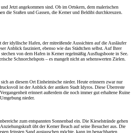
r und Jetzt angekommen sind. Ob im Ortskern, dem malerischen
umen die Sraßen und Gassen, die Kemer und Beldibi durchkreuzen.
 der idyllische Hafen, der mitreißende Aussichten auf die Ausläufer
ser Anblick fasziniert, ebenso wie das Städtchen selbst. Auf Ihrer
n stechen von dem Hafen in Kemer regelmäßig Ausflugsboote in See.
rische Schnorchelspots – es mangelt nicht an sehenswerten Zielen.
 sich an diesem Ort Einheimische nieder. Heute erinnern zwar nur
ucksvoll ist der Anblick der antiken Stadt Idyros. Diese Überreste
 Vergangenheit erinnert außerdem die noch immer gut erhaltene Ruine
rs Umgebung nieder.
enbereiche zum entspannten Sonnenbad ein. Die Kieselstrände gehen
he Anziehungskraft übt der Kemer Beach auf seine Besucher aus. Die
gegen feinsten Sand austauschen möchte, kann im benachbarten