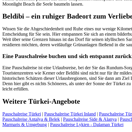
Moonlight Beach die Seele baumeln lassen.
Beldibi – ein ruhiger Badeort zum Verlieb
Wissen Sie die Abgeschiedenheit und Ruhe eines nur wenige Kilometer
Entscheidung für Sie sein. Hier entspannen Sie sich an einem bilder
Weit über seine Grenzen hinaus ist das Dorf für seinen idyllischen S
residieren möchten, deren weitläufige Grünanlagen fließend in die s
Eine Pauschalreise buchen und sich entspannt zurüc
Eine Pauschalreise ist eine Urlaubsreise, bei der Sie das Rundum-So
Touristenzentren wie Kemer oder Beldibi sind nicht nur für ihr mild
historischen Schätzen dieser Urlausbregionen, sind Sie dann am Ziel 
Denn hier gibt es nichts Schöneres, als unter der Sonne der Türkei zu
leicht erfüllen.
Weitere Türkei-Angebote
Pauschalreise Türkei
|
Pauschalreise Türkei Inland
|
Pauschalreise Tür
Pauschalreise Antalya & Belek
|
Pauschalreise Side & Alanya
|
Pausch
Marmaris & Umgebung
|
Pauschalreise Lykien - Dalaman Türkei