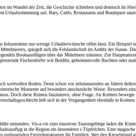
ten im Wandel der Zeit, die Geschichte schrieben und dennoch im Hie
kommt Urlaubsstimmung auf. Bars, Cafés, Restaurants und Boutiquen sä
 Infrastruktur nur wenige Urlauberwünsche offen lässt. Ein Beispiel ist
ittelmeeres, spiegelt sich die Felslandschaft im Antlitz der Sonne. Die
regenden Bootsausflügen über das Mittelmeer träumen. Zur Hauptsaiso
grenzende Fischerdörfer wie Beldibi, geheimnisvolle Buchten oder male
risch wertvollen Boden. Denn schon vor zehntausenden an Jahren ließen
historische Momente auf besonders anschauliche Weise. Besonders eindr
n muss. Doch diese Ruinen faszinieren, ohne Frage. An Kemers bewegte
errschaftsgeschlecht ließ sich in der Vergangenheit ebenfalls in Keme
ldibi umranden. Vis-a-vis zum massiven Taurusgebirge laden die Küst
em Badeausflug in die Region ein besonderes i-Tüpfelchen. Eine magisc
em umfassenden Freizeitprogramm für Familien. Wer den Kieselstrand 