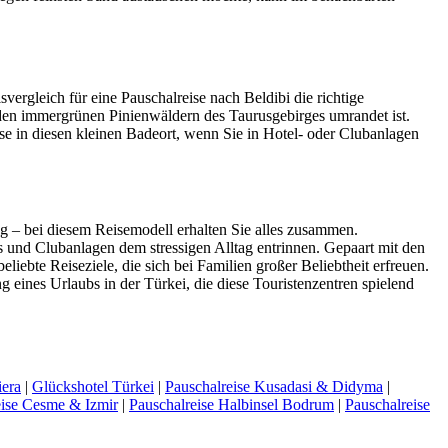
ergleich für eine Pauschalreise nach Beldibi die richtige
n den immergrünen Pinienwäldern des Taurusgebirges umrandet ist.
ise in diesen kleinen Badeort, wenn Sie in Hotel- oder Clubanlagen
ng – bei diesem Reisemodell erhalten Sie alles zusammen.
s und Clubanlagen dem stressigen Alltag entrinnen. Gepaart mit den
ebte Reiseziele, die sich bei Familien großer Beliebtheit erfreuen.
g eines Urlaubs in der Türkei, die diese Touristenzentren spielend
iera
|
Glückshotel Türkei
|
Pauschalreise Kusadasi & Didyma
|
eise Cesme & Izmir
|
Pauschalreise Halbinsel Bodrum
|
Pauschalreise