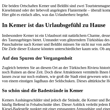
Die beiden Ortschaften Kemer und Beldibi sind zwei Touristenmagne
Kieselstrand oder der liebevoll angelegten Flaniermeile – überall 
Hier gibt es einfach alles, was das Urlauberherz begehrt.
In Kemer ist das Urlaubsgefühl zu Hause
Insbesondere Kemer ist ein Urlaubsort mit natürlichem Charme, dessen
des Taurusgebirges bietet. Umrandet vom glitzerndern Türkisblau des M
Pauschalreise nach Kemer und Beldibi müssen Sie nicht nur von auf
Die Ziele dieser Exkurse könnten unterschiedlicher kaum sein. Ob an
Auf den Spuren der Vergangenheit
Zugleich betreten Sie an diesem Ort an der Türkischen Riviera histo
noch Ruinen an diese Zeit. Doch diese Attraktionen vermitteln Ihnen 
lassen zwar nur noch erahnen, wie groß die Stadt einst gewesen sei
von einem einstigen Jagdhaus der Seldschuken. Dieses alttürkische H
So schön sind die Badestrände in Kemer
Kemers Aushängeschilder sind jedoch die Strände, die Kemer und Be
häufig fließend in Felsabschnitte über. Dieser Anblick verleiht jed
Kiesel-Badestelle punktet mit einer entspannten Atmosphäre und ein