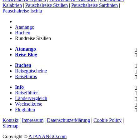
Kalabrien
|
Pauschalreise Sizilien
|
Pauschalreise Sardinien
|
Pauschalreise Ischia
Atanango
Buchen
Rundreise Sizilien
Atanango
Reise Blog
Buchen
Reisegutscheine
Reisebüros
Info
Reiseführer
Ländervergleich
Wechselkurse
Flughäfen
Kontakt
|
Impressum
|
Datenschutzerklärung
|
Cookie Policy
|
Sitemap
Copyright ©
ATANANGO.com