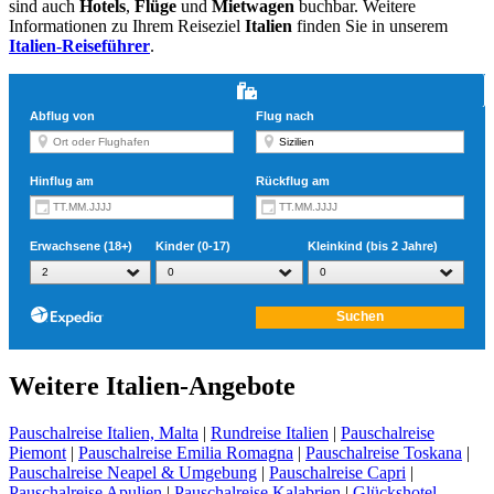
sind auch
Hotels
,
Flüge
und
Mietwagen
buchbar. Weitere
Informationen zu Ihrem Reiseziel
Italien
finden Sie in unserem
Italien-Reiseführer
.
Weitere Italien-Angebote
Pauschalreise Italien, Malta
|
Rundreise Italien
|
Pauschalreise
Piemont
|
Pauschalreise Emilia Romagna
|
Pauschalreise Toskana
|
Pauschalreise Neapel & Umgebung
|
Pauschalreise Capri
|
Pauschalreise Apulien
|
Pauschalreise Kalabrien
|
Glückshotel