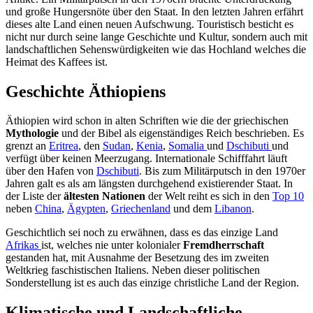
und große Hungersnöte über den Staat. In den letzten Jahren erfährt
dieses alte Land einen neuen Aufschwung. Touristisch besticht es
nicht nur durch seine lange Geschichte und Kultur, sondern auch mit
landschaftlichen Sehenswürdigkeiten wie das Hochland welches die
Heimat des Kaffees ist.
Geschichte Äthiopiens
Äthiopien wird schon in alten Schriften wie die der griechischen
Mythologie
und der Bibel als eigenständiges Reich beschrieben. Es
grenzt an
Eritrea
, den
Sudan
,
Kenia
,
Somalia
und
Dschibuti
und
verfügt über keinen Meerzugang. Internationale Schifffahrt läuft
über den Hafen von
Dschibuti
. Bis zum Militärputsch in den 1970er
Jahren galt es als am längsten durchgehend existierender Staat. In
der Liste der
ältesten
Nationen
der Welt reiht es sich in den
Top 10
neben
China
,
Ägypten
,
Griechenland
und dem
Libanon
.
Geschichtlich sei noch zu erwähnen, dass es das einzige Land
Afrikas
ist, welches nie unter kolonialer
Fremdherrschaft
gestanden hat, mit Ausnahme der Besetzung des im zweiten
Weltkrieg faschistischen Italiens. Neben dieser politischen
Sonderstellung ist es auch das einzige christliche Land der Region.
Klimatische und Landschaftliche