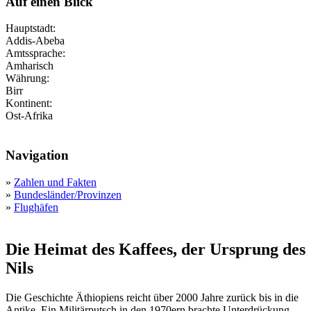
Auf einen Blick
Hauptstadt:
Addis-Abeba
Amtssprache:
Amharisch
Währung:
Birr
Kontinent:
Ost-Afrika
Navigation
»
Zahlen und Fakten
»
Bundesländer/Provinzen
»
Flughäfen
Die Heimat des Kaffees, der Ursprung des
Nils
Die Geschichte Äthiopiens reicht über 2000 Jahre zurück bis in die
Antike. Ein Militärputsch in den 1970ern brachte Unterdrückung