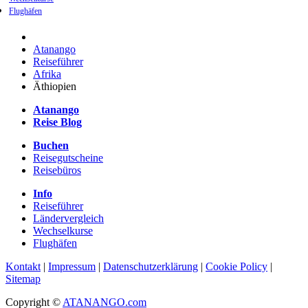
Flughäfen
Atanango
Reiseführer
Afrika
Äthiopien
Atanango
Reise Blog
Buchen
Reisegutscheine
Reisebüros
Info
Reiseführer
Ländervergleich
Wechselkurse
Flughäfen
Kontakt
|
Impressum
|
Datenschutzerklärung
|
Cookie Policy
|
Sitemap
Copyright ©
ATANANGO.com