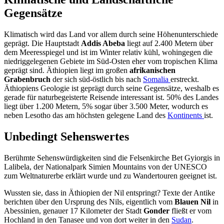
Gegensätze
Klimatisch wird das Land vor allem durch seine Höhenunterschiede
geprägt. Die Hauptstadt
Addis Abeba
liegt auf 2.400 Metern über
dem Meeresspiegel und ist im Winter relativ kühl, wohingegen die
niedriggelegenen Gebiete im Süd-Osten eher vom tropischen Klima
geprägt sind. Äthiopien liegt im großen
afrikanischen
Grabenbruch
der sich süd-östlich bis nach
Somalia
erstreckt.
Äthiopiens Geologie ist geprägt durch seine Gegensätze, weshalb es
gerade für naturbegeisterte Reisende interessant ist. 50% des Landes
liegt über 1.200 Metern, 5% sogar über 3.500 Meter, wodurch es
neben Lesotho das am höchsten gelegene Land des
Kontinents
ist.
Unbedingt Sehenswertes
Berühmte Sehenswürdigkeiten sind die Felsenkirche Bet Gyiorgis in
Lalibela, der Nationalpark Simien Mountains von der UNESCO
zum Weltnaturerbe erklärt wurde und zu Wandertouren geeignet ist.
Wussten sie, dass in Äthiopien der Nil entspringt? Texte der Antike
berichten über den Ursprung des Nils, eigentlich vom
Blauen Nil
in
Abessinien, genauer 17 Kilometer der Stadt
Gonder
fließt er vom
Hochland in den Tanasee und von dort weiter in den
Sudan
.