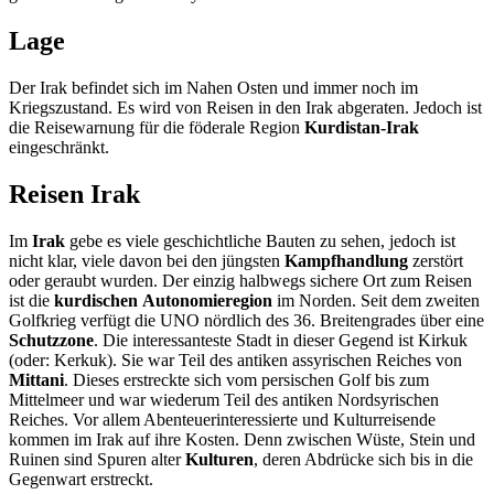
Lage
Der Irak befindet sich im Nahen Osten und immer noch im
Kriegszustand. Es wird von Reisen in den Irak abgeraten. Jedoch ist
die Reisewarnung für die föderale Region
Kurdistan-Irak
eingeschränkt.
Reisen Irak
Im
Irak
gebe es viele geschichtliche Bauten zu sehen, jedoch ist
nicht klar, viele davon bei den jüngsten
Kampfhandlung
zerstört
oder geraubt wurden. Der einzig halbwegs sichere Ort zum Reisen
ist die
kurdischen
Autonomieregion
im Norden. Seit dem zweiten
Golfkrieg verfügt die UNO nördlich des 36. Breitengrades über eine
Schutzzone
. Die interessanteste Stadt in dieser Gegend ist Kirkuk
(oder: Kerkuk). Sie war Teil des antiken assyrischen Reiches von
Mittani
. Dieses erstreckte sich vom persischen Golf bis zum
Mittelmeer und war wiederum Teil des antiken Nordsyrischen
Reiches. Vor allem Abenteuerinteressierte und Kulturreisende
kommen im Irak auf ihre Kosten. Denn zwischen Wüste, Stein und
Ruinen sind Spuren alter
Kulturen
, deren Abdrücke sich bis in die
Gegenwart erstreckt.