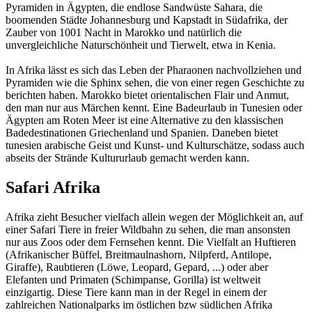
Pyramiden in Ägypten, die endlose Sandwüste Sahara, die
boomenden Städte Johannesburg und Kapstadt in Südafrika, der
Zauber von 1001 Nacht in Marokko und natürlich die
unvergleichliche Naturschönheit und Tierwelt, etwa in Kenia.
In Afrika lässt es sich das Leben der Pharaonen nachvollziehen und
Pyramiden wie die Sphinx sehen, die von einer regen Geschichte zu
berichten haben. Marokko bietet orientalischen Flair und Anmut,
den man nur aus Märchen kennt. Eine Badeurlaub in Tunesien oder
Ägypten am Roten Meer ist eine Alternative zu den klassischen
Badedestinationen Griechenland und Spanien. Daneben bietet
tunesien arabische Geist und Kunst- und Kulturschätze, sodass auch
abseits der Strände Kultururlaub gemacht werden kann.
Safari Afrika
Afrika zieht Besucher vielfach allein wegen der Möglichkeit an, auf
einer Safari Tiere in freier Wildbahn zu sehen, die man ansonsten
nur aus Zoos oder dem Fernsehen kennt. Die Vielfalt an Huftieren
(Afrikanischer Büffel, Breitmaulnashorn, Nilpferd, Antilope,
Giraffe), Raubtieren (Löwe, Leopard, Gepard, ...) oder aber
Elefanten und Primaten (Schimpanse, Gorilla) ist weltweit
einzigartig. Diese Tiere kann man in der Regel in einem der
zahlreichen Nationalparks im östlichen bzw südlichen Afrika