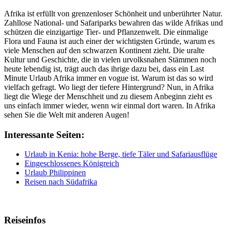
Afrika ist erfüllt von grenzenloser Schönheit und unberührter Natur.
Zahllose National- und Safariparks bewahren das wilde Afrikas und
schützen die einzigartige Tier- und Pflanzenwelt. Die einmalige
Flora und Fauna ist auch einer der wichtigsten Gründe, warum es
viele Menschen auf den schwarzen Kontinent zieht. Die uralte
Kultur und Geschichte, die in vielen urvolksnahen Stämmen noch
heute lebendig ist, trägt auch das ihrige dazu bei, dass ein Last
Minute Urlaub Afrika immer en vogue ist. Warum ist das so wird
vielfach gefragt. Wo liegt der tiefere Hintergrund? Nun, in Afrika
liegt die Wiege der Menschheit und zu diesem Anbeginn zieht es
uns einfach immer wieder, wenn wir einmal dort waren. In Afrika
sehen Sie die Welt mit anderen Augen!
Interessante Seiten:
Urlaub in Kenia: hohe Berge, tiefe Täler und Safariausflüge
Eingeschlossenes Königreich
Urlaub Philippinen
Reisen nach Südafrika
Reiseinfos