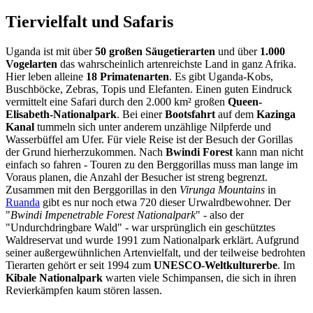
Tiervielfalt und Safaris
Uganda ist mit über
50 großen Säugetierarten
und über
1.000
Vogelarten
das wahrscheinlich artenreichste Land in ganz Afrika.
Hier leben alleine
18 Primatenarten
. Es gibt Uganda-Kobs,
Buschböcke, Zebras, Topis und Elefanten. Einen guten Eindruck
vermittelt eine Safari durch den 2.000 km² großen
Queen-
Elisabeth-Nationalpark
. Bei einer
Bootsfahrt
auf dem
Kazinga
Kanal
tummeln sich unter anderem unzählige Nilpferde und
Wasserbüffel am Ufer. Für viele Reise ist der Besuch der Gorillas
der Grund hierherzukommen. Nach
Bwindi Forest
kann man nicht
einfach so fahren - Touren zu den Berggorillas muss man lange im
Voraus planen, die Anzahl der Besucher ist streng begrenzt.
Zusammen mit den Berggorillas in den
Virunga Mountains
in
Ruanda
gibt es nur noch etwa 720 dieser Urwalrdbewohner. Der
"
Bwindi Impenetrable Forest Nationalpark
" - also der
"Undurchdringbare Wald" - war ursprünglich ein geschütztes
Waldreservat und wurde 1991 zum Nationalpark erklärt. Aufgrund
seiner außergewühnlichen Artenvielfalt, und der teilweise bedrohten
Tierarten gehört er seit 1994 zum
UNESCO-Weltkulturerbe
. Im
Kibale Nationalpark
warten viele Schimpansen, die sich in ihren
Revierkämpfen kaum stören lassen.