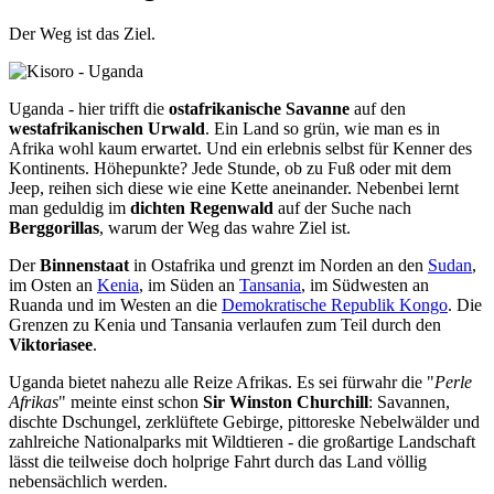
Der Weg ist das Ziel.
Uganda - hier trifft die
ostafrikanische Savanne
auf den
westafrikanischen Urwald
. Ein Land so grün, wie man es in
Afrika wohl kaum erwartet. Und ein erlebnis selbst für Kenner des
Kontinents. Höhepunkte? Jede Stunde, ob zu Fuß oder mit dem
Jeep, reihen sich diese wie eine Kette aneinander. Nebenbei lernt
man geduldig im
dichten Regenwald
auf der Suche nach
Berggorillas
, warum der Weg das wahre Ziel ist.
Der
Binnenstaat
in Ostafrika und grenzt im Norden an den
Sudan
,
im Osten an
Kenia
, im Süden an
Tansania
, im Südwesten an
Ruanda und im Westen an die
Demokratische Republik Kongo
. Die
Grenzen zu Kenia und Tansania verlaufen zum Teil durch den
Viktoriasee
.
Uganda bietet nahezu alle Reize Afrikas. Es sei fürwahr die "
Perle
Afrikas
" meinte einst schon
Sir Winston Churchill
: Savannen,
dischte Dschungel, zerklüftete Gebirge, pittoreske Nebelwälder und
zahlreiche Nationalparks mit Wildtieren - die großartige Landschaft
lässt die teilweise doch holprige Fahrt durch das Land völlig
nebensächlich werden.