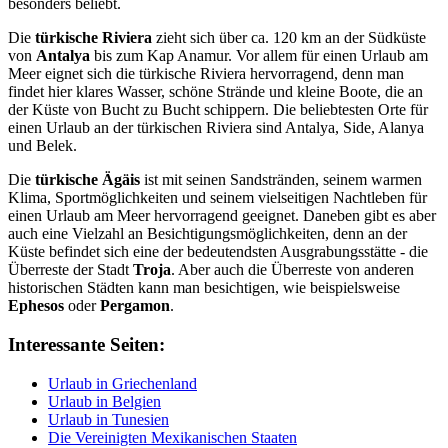
besonders beliebt.
Die
türkische Riviera
zieht sich über ca. 120 km an der Südküste
von
Antalya
bis zum Kap Anamur. Vor allem für einen Urlaub am
Meer eignet sich die türkische Riviera hervorragend, denn man
findet hier klares Wasser, schöne Strände und kleine Boote, die an
der Küste von Bucht zu Bucht schippern. Die beliebtesten Orte für
einen Urlaub an der türkischen Riviera sind Antalya, Side, Alanya
und Belek.
Die
türkische Ägäis
ist mit seinen Sandstränden, seinem warmen
Klima, Sportmöglichkeiten und seinem vielseitigen Nachtleben für
einen Urlaub am Meer hervorragend geeignet. Daneben gibt es aber
auch eine Vielzahl an Besichtigungsmöglichkeiten, denn an der
Küste befindet sich eine der bedeutendsten Ausgrabungsstätte - die
Überreste der Stadt
Troja
. Aber auch die Überreste von anderen
historischen Städten kann man besichtigen, wie beispielsweise
Ephesos
oder
Pergamon
.
Interessante Seiten:
Urlaub in Griechenland
Urlaub in Belgien
Urlaub in Tunesien
Die Vereinigten Mexikanischen Staaten