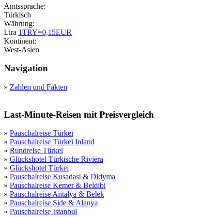
Amtssprache:
Türkisch
Währung:
Lira
1TRY=0,15EUR
Kontinent:
West-Asien
Navigation
»
Zahlen und Fakten
Last-Minute-Reisen mit Preisvergleich
»
Pauschalreise Türkei
»
Pauschalreise Türkei Inland
»
Rundreise Türkei
»
Glückshotel Türkische Riviera
»
Glückshotel Türkei
»
Pauschalreise Kusadasi & Didyma
»
Pauschalreise Kemer & Beldibi
»
Pauschalreise Antalya & Belek
»
Pauschalreise Side & Alanya
»
Pauschalreise Istanbul