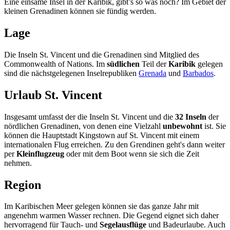
Eine einsame Insel in der Karibik, gibt’s so was noch? Im Gebiet der
kleinen Grenadinen können sie fündig werden.
Lage
Die Inseln St. Vincent und die Grenadinen sind Mitglied des
Commonwealth of Nations. Im
südlichen
Teil der
Karibik
gelegen
sind die nächstgelegenen Inselrepubliken
Grenada
und
Barbados
.
Urlaub St. Vincent
Insgesamt umfasst der die Inseln St. Vincent und die
32 Inseln
der
nördlichen Grenadinen, von denen eine Vielzahl
unbewohnt
ist. Sie
können die Hauptstadt Kingstown auf St. Vincent mit einem
internationalen Flug erreichen. Zu den Grendinen geht's dann weiter
per
Kleinflugzeug
oder mit dem Boot wenn sie sich die Zeit
nehmen.
Region
Im Karibischen Meer gelegen können sie das ganze Jahr mit
angenehm warmen Wasser rechnen. Die Gegend eignet sich daher
hervorragend für Tauch- und
Segelausflüge
und Badeurlaube. Auch