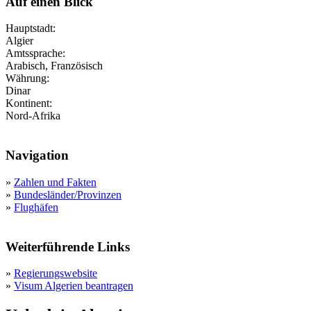
Auf einen Blick
Hauptstadt:
Algier
Amtssprache:
Arabisch, Französisch
Währung:
Dinar
Kontinent:
Nord-Afrika
Navigation
»
Zahlen und Fakten
»
Bundesländer/Provinzen
»
Flughäfen
Weiterführende Links
»
Regierungswebsite
»
Visum Algerien beantragen