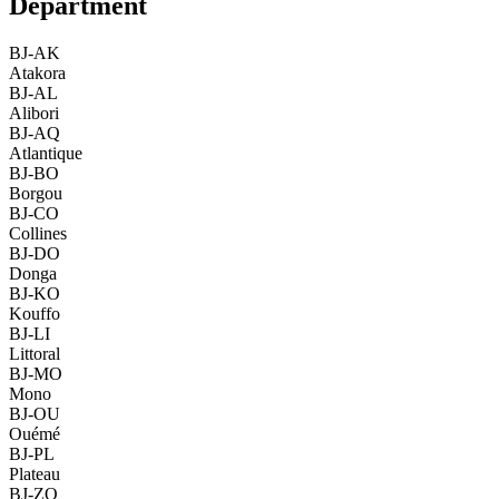
Department
BJ-AK
Atakora
BJ-AL
Alibori
BJ-AQ
Atlantique
BJ-BO
Borgou
BJ-CO
Collines
BJ-DO
Donga
BJ-KO
Kouffo
BJ-LI
Littoral
BJ-MO
Mono
BJ-OU
Ouémé
BJ-PL
Plateau
BJ-ZO