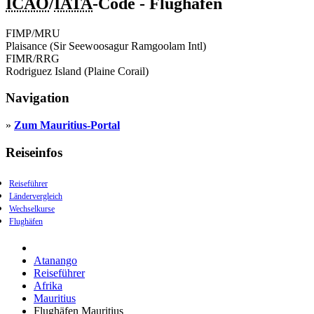
ICAO
/
IATA
-Code - Flughafen
FIMP/MRU
Plaisance (Sir Seewoosagur Ramgoolam Intl)
FIMR/RRG
Rodriguez Island (Plaine Corail)
Navigation
»
Zum Mauritius-Portal
Reiseinfos
Reiseführer
Ländervergleich
Wechselkurse
Flughäfen
Atanango
Reiseführer
Afrika
Mauritius
Flughäfen Mauritius