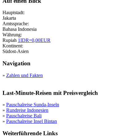
Auf einen Blick
Hauptstadt:
Jakarta
Amtssprache:
Bahasa Indonesia
Währung:
Rupiah
1IDR=0,00EUR
Kontinent:
Südost-Asien
Navigation
»
Zahlen und Fakten
Last-Minute-Reisen mit Preisvergleich
»
Pauschalreise Sunda-Inseln
»
Rundreise Indonesien
»
Pauschalreise Bali
»
Pauschalreise Insel Bintan
Weiterführende Links