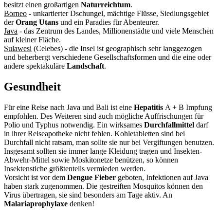
besitzt einen großartigen
Naturreichtum
.
Borneo
- unkartierter Dschungel, mächtige Flüsse, Siedlungsgebiet
der
Orang Utans
und ein Paradies für Abenteurer.
Java
- das Zentrum des Landes, Millionenstädte und viele Menschen
auf kleiner Fläche.
Sulawesi
(Celebes) - die Insel ist geographisch sehr langgezogen
und beherbergt verschiedene Gesellschaftsformen und die eine oder
andere spektakuläre
Landschaft
.
Gesundheit
Für eine Reise nach Java und Bali ist eine
Hepatitis
A + B Impfung
empfohlen. Des Weiteren sind auch mögliche Auffrischungen für
Polio und Typhus notwendig. Ein wirksames
Durchfallmittel
darf
in ihrer Reiseapotheke nicht fehlen. Kohletabletten sind bei
Durchfall nicht ratsam, man sollte sie nur bei Vergiftungen benutzen.
Insgesamt sollten sie immer lange Kleidung tragen und Insekten-
Abwehr-Mittel sowie Moskitonetze benützen, so können
Insektenstiche größtenteils vermieden werden.
Vorsicht ist vor dem
Dengue Fieber
geboten, Infektionen auf Java
haben stark zugenommen. Die gestreiften Mosquitos können den
Virus übertragen, sie sind besonders am Tage aktiv. An
Malariaprophylaxe
denken!