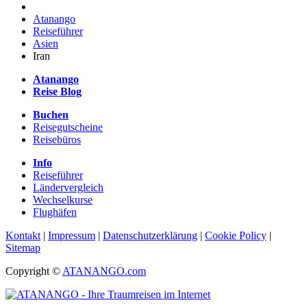
Atanango
Reiseführer
Asien
Iran
Atanango
Reise Blog
Buchen
Reisegutscheine
Reisebüros
Info
Reiseführer
Ländervergleich
Wechselkurse
Flughäfen
Kontakt
|
Impressum
|
Datenschutzerklärung
|
Cookie Policy
|
Sitemap
Copyright ©
ATANANGO.com