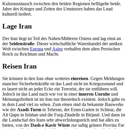
Kulurausstausch zwischen den beiden Regionen beflügelte beide.
Jahre des Krieges und Zeiten des Umsturzes haben das Lnad
kulturell isoliert.
Lage Iran
Der Iran liegt ist Teil des Nahen/Mittleren Ostens und lag einst an
der
Seidenstraße
. Dieser wirtschaftliche Warenhandel der antiken
Welt zwischen
Europa
und
Asien
verhalfen dem alten Persischen
Reich zu Reichtum und Macht.
Reisen Iran
Sie können in den Iran ohne weiteres
einreisen
. Gegen Meldungen
mancher Sicherheitskräfte ist das Land nicht im Kriegszustand und
es lauert nicht an jeder Ecke ein Terrorist, der sie entführen will.
Jedoch ist das Land nach wie vor in einer
inneren Unruhe
und
Meinungsfreiheit ist im Iran nur theoretisch existent. Jedoch gäbe es
in dem Land viel zu sehen. Zum einen sind da bekannte Bauwerke
wie der
Azadi-Turm
in Teheran, der Eram-Garten in Schiraz, die
Ali Qapu in Isfahan und die Furg-Zitadelle in Birjand. Und dann ist
die Landschaf des Irans sehr abwechslungsreich und hat alles zu
bieten, von der
Dash-e Kavir Wüste
zur saftig grünen Provinz Far