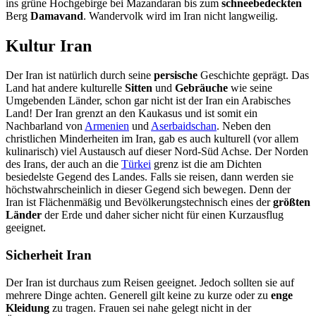
ins grüne Hochgebirge bei Mazandaran bis zum
schneebedeckten
Berg
Damavand
. Wandervolk wird im Iran nicht langweilig.
Kultur Iran
Der Iran ist natürlich durch seine
persische
Geschichte geprägt. Das
Land hat andere kulturelle
Sitten
und
Gebräuche
wie seine
Umgebenden Länder, schon gar nicht ist der Iran ein Arabisches
Land! Der Iran grenzt an den Kaukasus und ist somit ein
Nachbarland von
Armenien
und
Aserbaidschan
. Neben den
christlichen Minderheiten im Iran, gab es auch kulturell (vor allem
kulinarisch) viel Austausch auf dieser Nord-Süd Achse. Der Norden
des Irans, der auch an die
Türkei
grenz ist die am Dichten
besiedelste Gegend des Landes. Falls sie reisen, dann werden sie
höchstwahrscheinlich in dieser Gegend sich bewegen. Denn der
Iran ist Flächenmäßig und Bevölkerungstechnisch eines der
größten
Länder
der Erde und daher sicher nicht für einen Kurzausflug
geeignet.
Sicherheit Iran
Der Iran ist durchaus zum Reisen geeignet. Jedoch sollten sie auf
mehrere Dinge achten. Generell gilt keine zu kurze oder zu
enge
Kleidung
zu tragen. Frauen sei nahe gelegt nicht in der