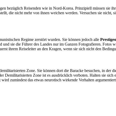
n bezüglich Reisenden wie in Nord-Korea. Prinzipiell müssen sie ih
estellt, die nicht mehr von ihnen weichen werden. Versuchen sie nicht,
unistischen Regime zerstört wurden. Sie können jedoch alle
Prestige
nd und sie die Führer des Landes nur im Ganzen Fotografieren. Fotos wäh
erst ihrem Reiseleiter an den Kragen, wenn sie sich nicht den Beding
demilitarisierten Zone. Sie können dort die Baracke besuchen, in der d
r Demilitarisierten Zone ist es ausdrücklich verboten. Halten sie sich
t wird zumindest das etwas neurotisch wirkende Verhalten argumentiert