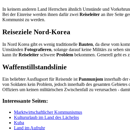
In keinem anderen Land Herrschen ähnlich Umstände und Vorkehrunge
Bei der Einreise werden ihnen dafür zwei
Reiseleiter
an ihre Seite g
Kommunist zu werden.
Reiseziele Nord-Korea
In Nord Korea gibt es wenig traditionelle
Bauten
, da diese vom komm
Umständen
Fotografieren
, solange darauf keine Militärs zu sehen si
kann ihr
Reiseleiter
schwere
Problem
bekommen. Generell geht es zu
Waffenstillstandslinie
Ein beliebter Ausflugsort für Reisende ist
Panmunjom
innerhalb der 
von Soldaten kein Problem, jedoch innerhalb des gesamten Gebietes de
Offiziers um keinen militärischen Zwischenfall zu verursachen - dami
Interessante Seiten:
Marktwirtschaftlicher Kommunismus
Kultururlaub im Land des Lächelns
Kuba
Land im Aufruhr