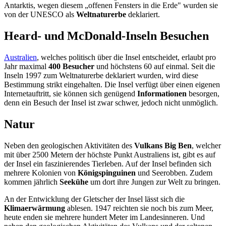
Antarktis, wegen diesem „offenen Fensters in die Erde" wurden sie
von der UNESCO als
Weltnaturerbe
deklariert.
Heard- und McDonald-Inseln Besuchen
Australien
, welches politisch über die Insel entscheidet, erlaubt pro
Jahr maximal
400 Besucher
und höchstens 60 auf einmal. Seit die
Inseln 1997 zum Weltnaturerbe deklariert wurden, wird diese
Bestimmung strikt eingehalten. Die Insel verfügt über einen eigenen
Internetauftritt, sie können sich genügend
Informationen
besorgen,
denn ein Besuch der Insel ist zwar schwer, jedoch nicht unmöglich.
Natur
Neben den geologischen Aktivitäten des
Vulkans Big Ben
, welcher
mit über 2500 Metern der höchste Punkt Australiens ist, gibt es auf
der Insel ein faszinierendes Tierleben. Auf der Insel befinden sich
mehrere Kolonien von
Königspinguinen
und Seerobben. Zudem
kommen jährlich
Seekühe
um dort ihre Jungen zur Welt zu bringen.
An der Entwicklung der Gletscher der Insel lässt sich die
Klimaerwärmung
ablesen. 1947 reichten sie noch bis zum Meer,
heute enden sie mehrere hundert Meter im Landesinneren. Und