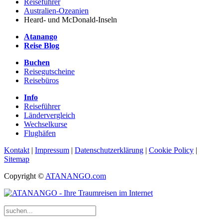
Reiseführer
Australien-Ozeanien
Heard- und McDonald-Inseln
Atanango
Reise Blog
Buchen
Reisegutscheine
Reisebüros
Info
Reiseführer
Ländervergleich
Wechselkurse
Flughäfen
Kontakt
|
Impressum
|
Datenschutzerklärung
|
Cookie Policy
|
Sitemap
Copyright ©
ATANANGO.com