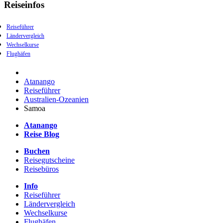
Reiseinfos
Reiseführer
Ländervergleich
Wechselkurse
Flughäfen
Atanango
Reiseführer
Australien-Ozeanien
Samoa
Atanango
Reise Blog
Buchen
Reisegutscheine
Reisebüros
Info
Reiseführer
Ländervergleich
Wechselkurse
Flughäfen