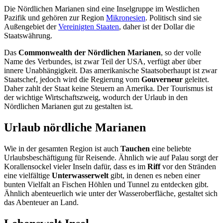
Die Nördlichen Marianen sind eine Inselgruppe im Westlichen
Pazifik und gehören zur Region
Mikronesien
. Politisch sind sie
Außengebiet der
Vereinigten Staaten
, daher ist der Dollar die
Staatswährung.
Das
Commonwealth der Nördlichen Marianen
, so der volle
Name des Verbundes, ist zwar Teil der USA, verfügt aber über
innere Unabhängigkeit. Das amerikanische Staatsoberhaupt ist zwar
Staatschef, jedoch wird die Regierung vom
Gouverneur
geleitet.
Daher zahlt der Staat keine Steuern an Amerika. Der Tourismus ist
der wichtige Wirtschaftszweig, wodurch der Urlaub in den
Nördlichen Marianen gut zu gestalten ist.
Urlaub nördliche Marianen
Wie in der gesamten Region ist auch
Tauchen
eine beliebte
Urlaubsbeschäftigung für Reisende. Ähnlich wie auf Palau sorgt der
Korallensockel vieler Inseln dafür, dass es im
Riff
vor den Stränden
eine vielfältige
Unterwasserwelt
gibt, in denen es neben einer
bunten Vielfalt an Fischen Höhlen und Tunnel zu entdecken gibt.
Ähnlich abenteuerlich wie unter der Wasseroberfläche, gestaltet sich
das Abenteuer an Land.