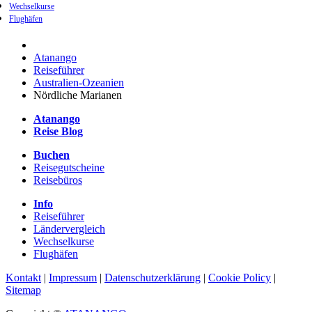
Wechselkurse
Flughäfen
Atanango
Reiseführer
Australien-Ozeanien
Nördliche Marianen
Atanango
Reise Blog
Buchen
Reisegutscheine
Reisebüros
Info
Reiseführer
Ländervergleich
Wechselkurse
Flughäfen
Kontakt
|
Impressum
|
Datenschutzerklärung
|
Cookie Policy
|
Sitemap