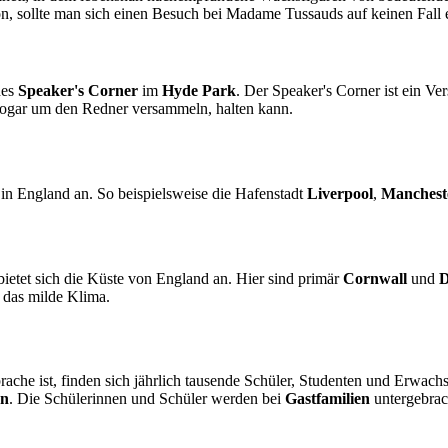
on, sollte man sich einen Besuch bei Madame Tussauds auf keinen Fall 
des
Speaker's Corner
im
Hyde Park
. Der Speaker's Corner ist ein 
sogar um den Redner versammeln, halten kann.
in England an. So beispielsweise die Hafenstadt
Liverpool
,
Manches
bietet sich die Küste von England an. Hier sind primär
Cornwall
und
D
d das milde Klima.
rache ist, finden sich jährlich tausende Schüler, Studenten und Erwac
on
. Die Schülerinnen und Schüler werden bei
Gastfamilien
untergebrac