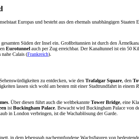
d
 Inselstaat Europas und besteht aus den ehemals unabhängigen Staaten 
gesamten Süden der Insel ein. Großbritannien ist durch den Ärmelkanal
den
Eurotunnel
auch per Zug erreichbar. Der Kanaltunnel ist ein 50 K
s
nahe Calais (
Frankreich
).
e Sehenswürdigkeiten zu entdecken, wie den
Trafalgar Square
, den
To
keiten lassen sich wohl am besten mit einer Stadtrundfahrt in einem
R
mes
. Über diesen führt auch die weltbekannte
Tower Bridge
, eine Kl
een
ist
Buckingham Palace
. Bewacht wird Buckingham Palace von de
rlaub in London verbringen, ist die Wachablösung der Garde.
binett, in dem lebensnah nachempfundene Wachsfiguren von bedeutenden