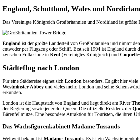
England, Schottland, Wales und Nordirlan
Das Vereinigte Königreich Großbritannien und Nordirland ist größte
England
ist der größte Landesteil von Großbritannien und nimmt den 
entweder per Flugzeug oder Schiff. Erst seit 1994 ist England durch 
zwischen Folkestone in
Kent
(Vereinigtes Königreich) und
Coquelle
Städteflug nach London
Für eine Städtereise eignet sich
London
besonders. Es gibt hier viel
Westminster Abbey
und vieles mehr. London und seine Sehenswürdig
erkunden.
London ist die Hauptstadt von England und liegt direkt am River
The
der Regierung sowie jener der Queen. Die offizielle Residenz der
Qu
Bärenfellmütze. Eine besondere Attraktion für Touristen, die ihren U
Das Wachsfigurenkabinett Madame Tussauds
Weltweit bekannt ist
Madame Tussauds
. Es ist ein Wachsfigurenka