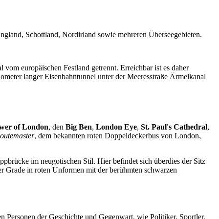
England, Schottland, Nordirland sowie mehreren Überseegebieten.
 vom europäischen Festland getrennt. Erreichbar ist es daher
ilometer langer Eisenbahntunnel unter der Meeresstraße Ärmelkanal
wer of London
, den
Big Ben
,
London Eye
,
St. Paul's Cathedral
,
outemaster
, dem bekannten roten Doppeldeckerbus von London,
appbrücke im neugotischen Stil. Hier befindet sich überdies der Sitz
r Grade in roten Unformen mit der berühmten schwarzen
 Personen der Geschichte und Gegenwart, wie Politiker, Sportler,