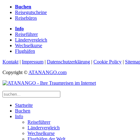
Buchen
Reisegutscheine
Reisebüros
Info
Reiseführer
Ländervergleich
Wechselkurse
Flughäfen
Kontakt
|
Impressum
|
Datenschutzerklärung
|
Cookie Policy
|
Sitema
Copyright ©
ATANANGO.com
Startseite
Buchen
Info
Reiseführer
Ländervergleich
Wechselkurse
Flughäfen der Welt