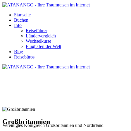
Startseite
Buchen
Info
Reiseführer
Ländervergleich
Wechselkurse
Flughäfen der Welt
Blog
Reisebüros
GROSSBRITANNIEN - REISE UND URL
Großbritannien
Vereinigtes Königreich Großbritannien und Nordirland