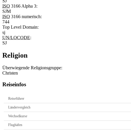
SJ
ISO
3166 Alpha 3:
SJM
ISO
3166 numerisch:
744
Top Level Domain
:
sj
UN/LOCODE
:
SJ
Religion
Überwiegende Religionsgruppe:
Christen
Reiseinfos
Reiseführer
Ländervergleich
Wechselkurse
Flughäfen