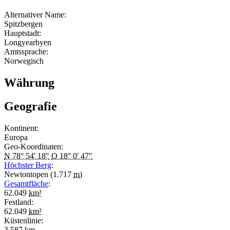
Alternativer Name:
Spitzbergen
Hauptstadt:
Longyearbyen
Amtssprache:
Norwegisch
Währung
Geografie
Kontinent:
Europa
Geo-Koordinaten:
N 78° 54' 18"
O 18° 0' 47"
Höchster Berg
:
Newtontopen (1.717
m
)
Gesamtfläche
:
62.049
km²
Festland:
62.049
km²
Küstenlinie:
3.587
km