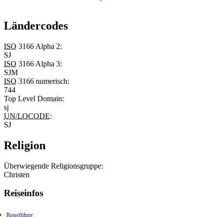
Ländercodes
ISO
3166 Alpha 2:
SJ
ISO
3166 Alpha 3:
SJM
ISO
3166 numerisch:
744
Top Level Domain
:
sj
UN/LOCODE
:
SJ
Religion
Überwiegende Religionsgruppe:
Christen
Reiseinfos
Reiseführer