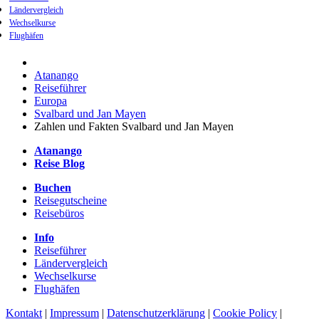
Ländervergleich
Wechselkurse
Flughäfen
Atanango
Reiseführer
Europa
Svalbard und Jan Mayen
Zahlen und Fakten Svalbard und Jan Mayen
Atanango
Reise Blog
Buchen
Reisegutscheine
Reisebüros
Info
Reiseführer
Ländervergleich
Wechselkurse
Flughäfen
Kontakt
|
Impressum
|
Datenschutzerklärung
|
Cookie Policy
|