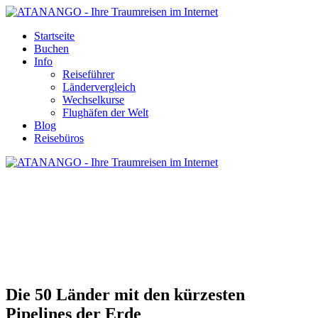
Startseite
Buchen
Info
Reiseführer
Ländervergleich
Wechselkurse
Flughäfen der Welt
Blog
Reisebüros
LÄNDER MIT DEN KÜRZESTEN
PIPELINES DER ERDE
Die 50 Länder mit den kürzesten
Pipelines der Erde