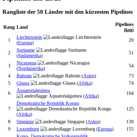
Rangliste der 50 Länder mit den kürzesten Pipelines
Pipelines
Rang
Land
(
km
)
Liechtenstein
1
20
(
Europa
)
Suriname
2
51
(
Südamerika
)
Nicaragua
3
54
(
Nordamerika
)
4
Bahrain
(
Asien
)
73
5
Ghana
(
Afrika
)
74
Äquatorialguinea
6
104
(
Afrika
)
Demokratische Republik Kongo
7
125
(
Afrika
)
8
Singapur
(
Asien
)
139
9
Luxemburg
(
Europa
)
155
Korea, Demokratische Volksrepublik