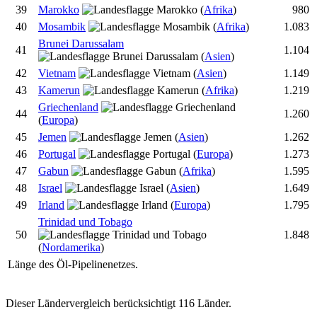
39
Marokko
(
Afrika
)
980
40
Mosambik
(
Afrika
)
1.083
Brunei Darussalam
41
1.104
(
Asien
)
42
Vietnam
(
Asien
)
1.149
43
Kamerun
(
Afrika
)
1.219
Griechenland
44
1.260
(
Europa
)
45
Jemen
(
Asien
)
1.262
46
Portugal
(
Europa
)
1.273
47
Gabun
(
Afrika
)
1.595
48
Israel
(
Asien
)
1.649
49
Irland
(
Europa
)
1.795
Trinidad und Tobago
50
1.848
(
Nordamerika
)
Länge des Öl-Pipelinenetzes.
Dieser Ländervergleich berücksichtigt 116 Länder.