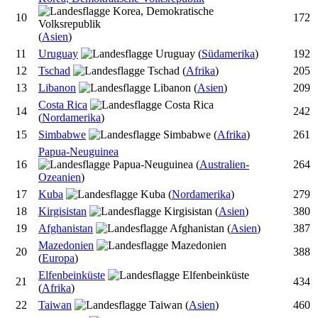
10
172
(
Asien
)
11
Uruguay
(
Südamerika
)
192
12
Tschad
(
Afrika
)
205
13
Libanon
(
Asien
)
209
Costa Rica
14
242
(
Nordamerika
)
15
Simbabwe
(
Afrika
)
261
Papua-Neuguinea
16
(
Australien-
264
Ozeanien
)
17
Kuba
(
Nordamerika
)
279
18
Kirgisistan
(
Asien
)
380
19
Afghanistan
(
Asien
)
387
Mazedonien
20
388
(
Europa
)
Elfenbeinküste
21
434
(
Afrika
)
22
Taiwan
(
Asien
)
460