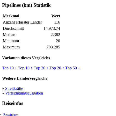
Pipelines (
km
) Statistik
Merkmal
Wert
Anzahl erfasster Länder
116
Durchschnitt
14.973,74
Median
2.382
Minimum
20
Maximum
793.285
Varianten dieses Vergleichs
Top 10 ↓
Top 10 ↑
Top 20 ↓
Top 20 ↑
Top 50 ↓
Weitere Ländervergleiche
»
Streitkräfte
»
Verteidigungsausgaben
Reiseinfos
Reiseführer