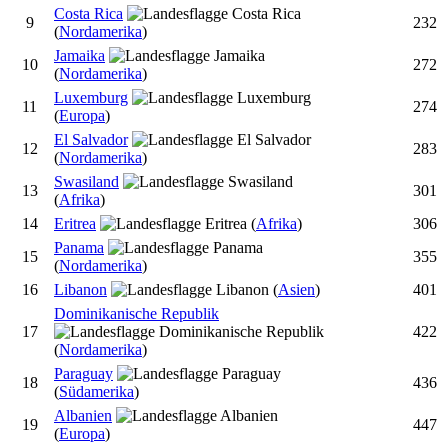
Costa Rica
9
232
(
Nordamerika
)
Jamaika
10
272
(
Nordamerika
)
Luxemburg
11
274
(
Europa
)
El Salvador
12
283
(
Nordamerika
)
Swasiland
13
301
(
Afrika
)
14
Eritrea
(
Afrika
)
306
Panama
15
355
(
Nordamerika
)
16
Libanon
(
Asien
)
401
Dominikanische Republik
17
422
(
Nordamerika
)
Paraguay
18
436
(
Südamerika
)
Albanien
19
447
(
Europa
)