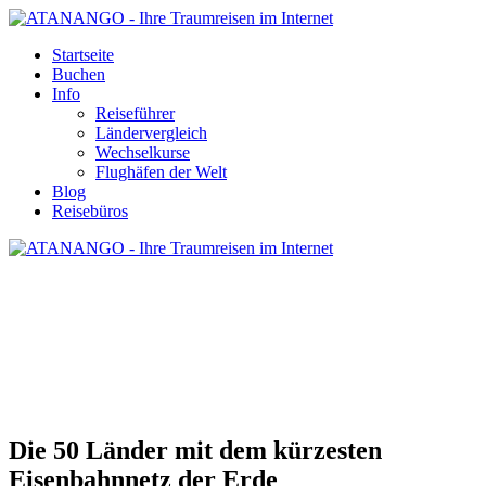
Startseite
Buchen
Info
Reiseführer
Ländervergleich
Wechselkurse
Flughäfen der Welt
Blog
Reisebüros
LÄNDER MIT DEM KÜRZESTEN
EISENBAHNNETZ DER ERDE
Die 50 Länder mit dem kürzesten
Eisenbahnnetz der Erde