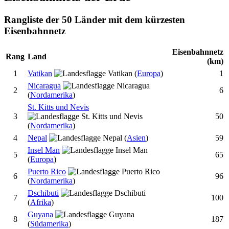
Rangliste der 50 Länder mit dem kürzesten
Eisenbahnnetz
Eisenbahnnetz
Rang
Land
(km)
1
Vatikan
(
Europa
)
1
Nicaragua
2
6
(
Nordamerika
)
St. Kitts und Nevis
3
50
(
Nordamerika
)
4
Nepal
(
Asien
)
59
Insel Man
5
65
(
Europa
)
Puerto Rico
6
96
(
Nordamerika
)
Dschibuti
7
100
(
Afrika
)
Guyana
8
187
(
Südamerika
)