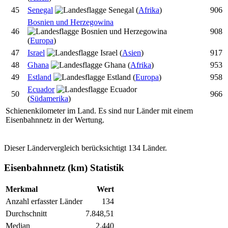
45
Senegal
(
Afrika
)
906
Bosnien und Herzegowina
46
908
(
Europa
)
47
Israel
(
Asien
)
917
48
Ghana
(
Afrika
)
953
49
Estland
(
Europa
)
958
Ecuador
50
966
(
Südamerika
)
Schienenkilometer im Land. Es sind nur Länder mit einem
Eisenbahnnetz in der Wertung.
Dieser Ländervergleich berücksichtigt 134 Länder.
Eisenbahnnetz (km) Statistik
Merkmal
Wert
Anzahl erfasster Länder
134
Durchschnitt
7.848,51
Median
2.440