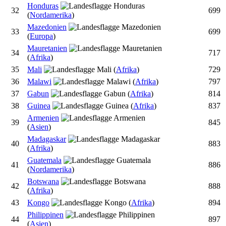
Honduras
32
699
(
Nordamerika
)
Mazedonien
33
699
(
Europa
)
Mauretanien
34
717
(
Afrika
)
35
Mali
(
Afrika
)
729
36
Malawi
(
Afrika
)
797
37
Gabun
(
Afrika
)
814
38
Guinea
(
Afrika
)
837
Armenien
39
845
(
Asien
)
Madagaskar
40
883
(
Afrika
)
Guatemala
41
886
(
Nordamerika
)
Botswana
42
888
(
Afrika
)
43
Kongo
(
Afrika
)
894
Philippinen
44
897
(
Asien
)