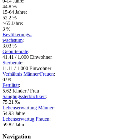
0-14 Jahre:
44.8 %
15-64 Jahre:
52.2 %
>65 Jahre:
3 %
Bevölkerungs-
wachstum
:
3.03 %
Geburtenrate
:
41.41 / 1.000 Einwohner
Sterberate
:
11.11 / 1.000 Einwohner
Verhältnis Männer/Frauen
:
0.99
Fertilität
:
5.62 Kinder / Frau
Säuglingssterblichkeit
:
75.21 ‰
Lebenserwartung Männer
:
54.93 Jahre
Lebenserwartug Frauen
:
59.82 Jahre
Navigation