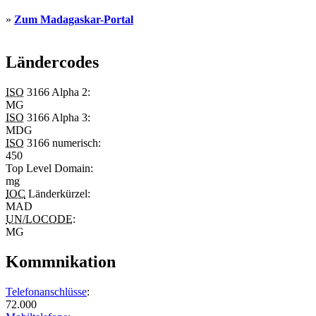
»
Zum Madagaskar-Portal
Ländercodes
ISO
3166 Alpha 2:
MG
ISO
3166 Alpha 3:
MDG
ISO
3166 numerisch:
450
Top Level Domain
:
mg
IOC
Länderkürzel:
MAD
UN/LOCODE
:
MG
Kommnikation
Telefonanschlüsse
:
72.000