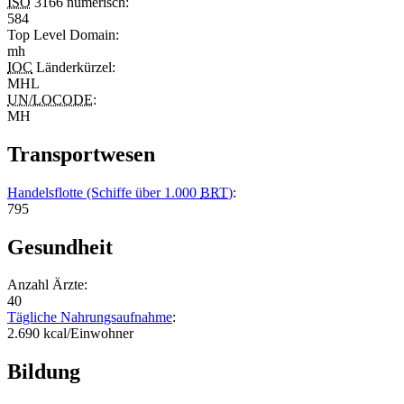
ISO
3166 numerisch:
584
Top Level Domain
:
mh
IOC
Länderkürzel:
MHL
UN/LOCODE
:
MH
Transportwesen
Handelsflotte (Schiffe über 1.000
BRT
)
:
795
Gesundheit
Anzahl Ärzte:
40
Tägliche Nahrungsaufnahme
:
2.690 kcal/Einwohner
Bildung