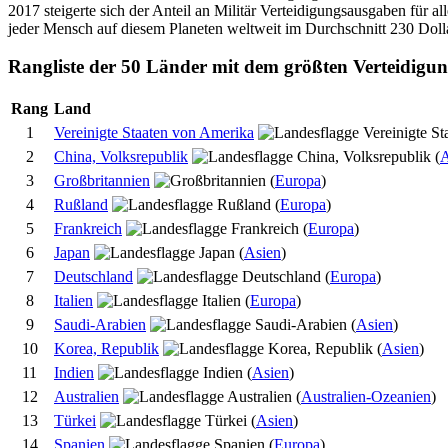
2017 steigerte sich der Anteil an Militär Verteidigungsausgaben für 
jeder Mensch auf diesem Planeten weltweit im Durchschnitt 230 Dollar
Rangliste der 50 Länder mit dem größten Verteidigu
Rang
Land
1
Vereinigte Staaten von Amerika
2
China, Volksrepublik
(
A
3
Großbritannien
(
Europa
)
4
Rußland
(
Europa
)
5
Frankreich
(
Europa
)
6
Japan
(
Asien
)
7
Deutschland
(
Europa
)
8
Italien
(
Europa
)
9
Saudi-Arabien
(
Asien
)
10
Korea, Republik
(
Asien
)
11
Indien
(
Asien
)
12
Australien
(
Australien-Ozeanien
)
13
Türkei
(
Asien
)
14
Spanien
(
Europa
)