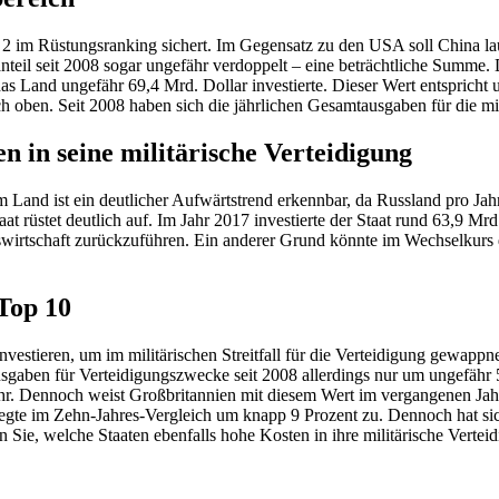
ng 2 im Rüstungsranking sichert. Im Gegensatz zu den USA soll China l
nanteil seit 2008 sogar ungefähr verdoppelt – eine beträchtliche Summe
as Land ungefähr 69,4 Mrd. Dollar investierte. Dieser Wert entspricht
h oben. Seit 2008 haben sich die jährlichen Gesamtausgaben für die mil
 in seine militärische Verteidigung
 Land ist ein deutlicher Aufwärtstrend erkennbar, da Russland pro Jahr
taat rüstet deutlich auf. Im Jahr 2017 investierte der Staat rund 63,9 M
kswirtschaft zurückzuführen. Ein anderer Grund könnte im Wechselkurs 
 Top 10
 investieren, um im militärischen Streitfall für die Verteidigung gewap
Ausgaben für Verteidigungszwecke seit 2008 allerdings nur um ungefähr 
hr. Dennoch weist Großbritannien mit diesem Wert im vergangenen Jahr
te im Zehn-Jahres-Vergleich um knapp 9 Prozent zu. Dennoch hat sich
n Sie, welche Staaten ebenfalls hohe Kosten in ihre militärische Verteid