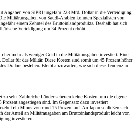
aut Angaben von SIPRI ungefähr 228 Mrd. Dollar in die Verteidigung
. Die Militärausgaben von Saudi-Arabien konnten Spezialisten von
 ungefähr einem Zehntel des Bruttoinlandprodukts. Deshalb hat sich
itärische Verteidigung um 34 Prozent erhöht.
 eher mehr als weniger Geld in die Militärausgaben investiert. Eine
rd. Dollar für das Militär. Diese Kosten sind somit um 45 Prozent höher
des Dollars bestehen. Bleibt abzuwarten, wie sich diese Tendenz in
pnet zu sein. Zahlreiche Länder scheuen keine Kosten, um die eigene
5 Prozent angestiegen sind. Im Gegensatz dazu investiert
zehnt ein Minus von rund 15 Prozent auf. An Japan schließen sich
 der Anteil an Militärausgaben am Bruttoinlandsprodukt leicht von
igung investieren.