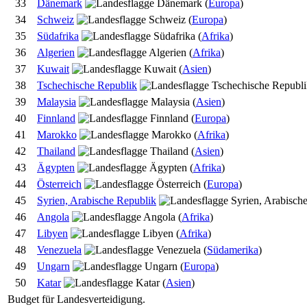
33
Dänemark
(
Europa
)
34
Schweiz
(
Europa
)
35
Südafrika
(
Afrika
)
36
Algerien
(
Afrika
)
37
Kuwait
(
Asien
)
38
Tschechische Republik
39
Malaysia
(
Asien
)
40
Finnland
(
Europa
)
41
Marokko
(
Afrika
)
42
Thailand
(
Asien
)
43
Ägypten
(
Afrika
)
44
Österreich
(
Europa
)
45
Syrien, Arabische Republik
46
Angola
(
Afrika
)
47
Libyen
(
Afrika
)
48
Venezuela
(
Südamerika
)
49
Ungarn
(
Europa
)
50
Katar
(
Asien
)
Budget für Landesverteidigung.