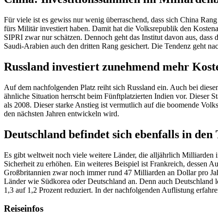
Für viele ist es gewiss nur wenig überraschend, dass sich China Ra
fürs Militär investiert haben. Damit hat die Volksrepublik den Koste
SIPRI zwar nur schätzen. Dennoch geht das Institut davon aus, dass d
Saudi-Arabien auch den dritten Rang gesichert. Die Tendenz geht nac
Russland investiert zunehmend mehr Kosten
Auf dem nachfolgenden Platz reiht sich Russland ein. Auch bei diesem
ähnliche Situation herrscht beim Fünftplatzierten Indien vor. Dieser S
als 2008. Dieser starke Anstieg ist vermutlich auf die boomende Vol
den nächsten Jahren entwickeln wird.
Deutschland befindet sich ebenfalls in den
Es gibt weltweit noch viele weitere Länder, die alljährlich Milliarden
Sicherheit zu erhöhen. Ein weiteres Beispiel ist Frankreich, dessen 
Großbritannien zwar noch immer rund 47 Milliarden an Dollar pro Ja
Länder wie Südkorea oder Deutschland an. Denn auch Deutschland leg
1,3 auf 1,2 Prozent reduziert. In der nachfolgenden Auflistung erfahre
Reiseinfos