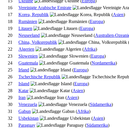
15
Ukraine
(
Europa
)
16
Vereinigte Arabische Emirate
17
Korea, Republik
(
Asien
)
18
Rumänien
(
Europa
)
19
Litauen
(
Europa
)
20
Neuseeland
(
Australien-Ozeani
21
China, Volksrepublik
22
Algerien
(
Afrika
)
23
Slowenien
(
Europa
)
24
Guatemala
(
Nordamerika
)
25
Irland
(
Europa
)
26
Tschechische Republik
27
Island
(
Europa
)
28
Katar
(
Asien
)
29
Iran
(
Asien
)
30
Venezuela
(
Südamerika
)
31
Gabun
(
Afrika
)
32
Usbekistan
(
Asien
)
33
Paraguay
(
Südamerika
)