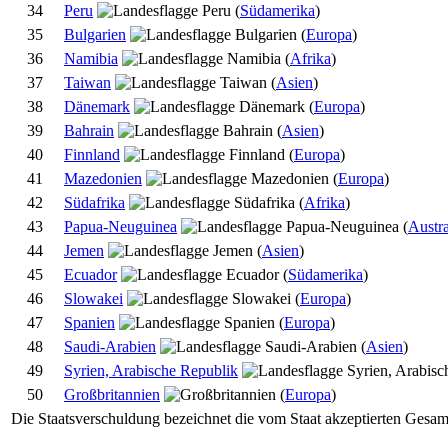
34
Peru
(
Südamerika
)
35
Bulgarien
(
Europa
)
36
Namibia
(
Afrika
)
37
Taiwan
(
Asien
)
38
Dänemark
(
Europa
)
39
Bahrain
(
Asien
)
40
Finnland
(
Europa
)
41
Mazedonien
(
Europa
)
42
Südafrika
(
Afrika
)
43
Papua-Neuguinea
(
Austr
44
Jemen
(
Asien
)
45
Ecuador
(
Südamerika
)
46
Slowakei
(
Europa
)
47
Spanien
(
Europa
)
48
Saudi-Arabien
(
Asien
)
49
Syrien, Arabische Republik
50
Großbritannien
(
Europa
)
Die Staatsverschuldung bezeichnet die vom Staat akzeptierten Gesam