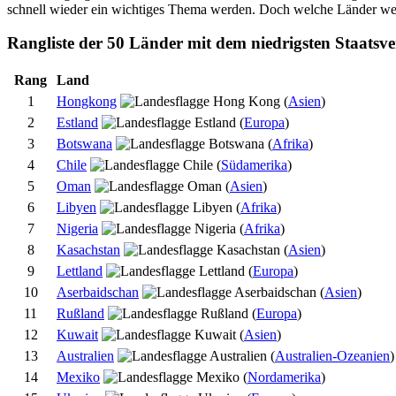
schnell wieder ein wichtiges Thema werden. Doch welche Länder weise
Rangliste der 50 Länder mit dem niedrigsten Staatsv
Rang
Land
1
Hongkong
(
Asien
)
2
Estland
(
Europa
)
3
Botswana
(
Afrika
)
4
Chile
(
Südamerika
)
5
Oman
(
Asien
)
6
Libyen
(
Afrika
)
7
Nigeria
(
Afrika
)
8
Kasachstan
(
Asien
)
9
Lettland
(
Europa
)
10
Aserbaidschan
(
Asien
)
11
Rußland
(
Europa
)
12
Kuwait
(
Asien
)
13
Australien
(
Australien-Ozeanien
)
14
Mexiko
(
Nordamerika
)