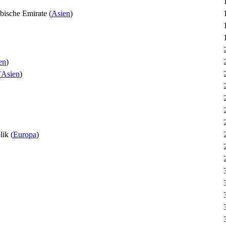
(
Asien
)
en
)
(
Asien
)
(
Europa
)