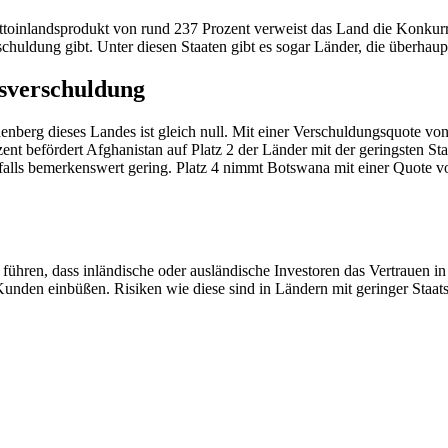
uttoinlandsprodukt von rund 237 Prozent verweist das Land die Konkurr
schuldung gibt. Unter diesen Staaten gibt es sogar Länder, die überhau
tsverschuldung
enberg dieses Landes ist gleich null. Mit einer Verschuldungsquote von 
t befördert Afghanistan auf Platz 2 der Länder mit der geringsten Staa
falls bemerkenswert gering. Platz 4 nimmt Botswana mit einer Quote vo
ühren, dass inländische oder ausländische Investoren das Vertrauen in 
unden einbüßen. Risiken wie diese sind in Ländern mit geringer Staats