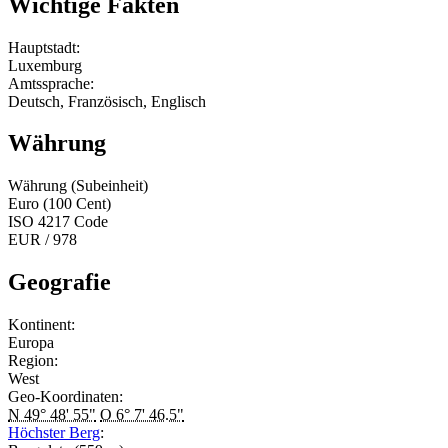
Wichtige Fakten
Hauptstadt:
Luxemburg
Amtssprache:
Deutsch, Französisch, Englisch
Währung
Währung (Subeinheit)
Euro (100 Cent)
ISO 4217 Code
EUR / 978
Geografie
Kontinent:
Europa
Region:
West
Geo-Koordinaten:
N 49° 48' 55"
O 6° 7' 46.5"
Höchster Berg
: