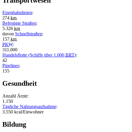
Transportwesen
Eisenbahnlinien
:
274
km
Befestigte Straßen
:
5.326
km
davon
Schnellstraßen
:
157
km
PKW
:
311.000
Handelsflotte (Schiffe über 1.000
BRT
)
:
42
Pipelines
:
155
Gesundheit
Anzahl Ärzte:
1.150
Tägliche Nahrungsaufnahme
:
3.550 kcal/Einwohner
Bildung