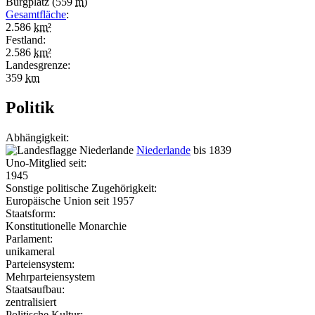
Burgplatz (559
m
)
Gesamtfläche
:
2.586
km²
Festland:
2.586
km²
Landesgrenze:
359
km
Politik
Abhängigkeit:
Niederlande
bis 1839
Uno-Mitglied seit:
1945
Sonstige politische Zugehörigkeit:
Europäische Union seit 1957
Staatsform:
Konstitutionelle Monarchie
Parlament:
unikameral
Parteiensystem:
Mehrparteiensystem
Staatsaufbau:
zentralisiert
Politische Kultur: