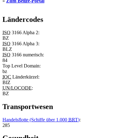
»
Zum Belize-Portal
Ländercodes
ISO
3166 Alpha 2:
BZ
ISO
3166 Alpha 3:
BLZ
ISO
3166 numerisch:
84
Top Level Domain
:
bz
IOC
Länderkürzel:
BIZ
UN/LOCODE
:
BZ
Transportwesen
Handelsflotte (Schiffe über 1.000
BRT
)
:
285