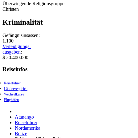
Überwiegende Religionsgruppe:
Christen
Kriminalität
Gefängnisinsassen:
1.100
Verteidigungs-
ausgaben
:
$ 20.400.000
Reiseinfos
Reiseführer
Ländervergleich
Wechselkurse
Flughäfen
Atanango
Reiseführer
Nordamerika
Belize