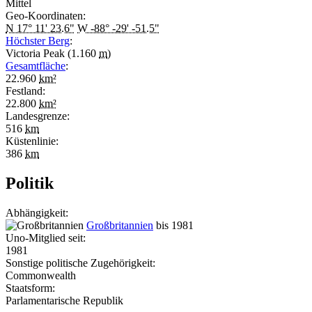
Mittel
Geo-Koordinaten:
N 17° 11' 23.6"
W -88° -29' -51.5"
Höchster Berg
:
Victoria Peak (1.160
m
)
Gesamtfläche
:
22.960
km²
Festland:
22.800
km²
Landesgrenze:
516
km
Küstenlinie:
386
km
Politik
Abhängigkeit:
Großbritannien
bis 1981
Uno-Mitglied seit:
1981
Sonstige politische Zugehörigkeit:
Commonwealth
Staatsform:
Parlamentarische Republik