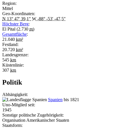
Region:
Mittel
Geo-Koordinaten:
N 13° 47' 39.1"
W -88° -53' -47.5"
Höchster Berg
:
El Pital (2.730
m
)
Gesamtfläche
:
21.040
km²
Festland:
20.720
km²
Landesgrenze:
545
km
Küstenlinie:
307
km
Politik
Abhängigkeit:
Spanien
bis 1821
Uno-Mitglied seit:
1945
Sonstige politische Zugehörigkeit:
Organisation Amerikanischer Staaten
Staatsform: