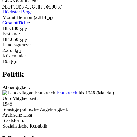
Geo-Koordinaten:
N 34° 48' 7.5"
O 38° 59' 48.5"
Höchster Berg
:
Mount Hermon (2.814
m
)
Gesamtfläche
:
185.180
km²
Festland:
184.050
km²
Landesgrenze:
2.253
km
Küstenlinie:
193
km
Politik
Abhängigkeit:
Frankreich
bis 1946 (Mandat)
Uno-Mitglied seit:
1945
Sonstige politische Zugehörigkeit:
Arabische Liga
Staatsform:
Sozialistische Republik