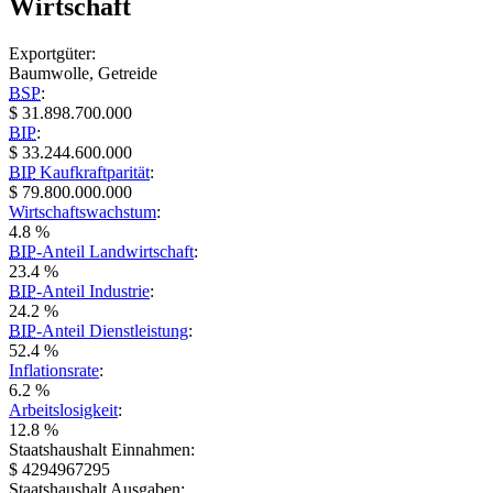
Wirtschaft
Exportgüter:
Baumwolle, Getreide
BSP
:
$ 31.898.700.000
BIP
:
$ 33.244.600.000
BIP
Kaufkraftparität
:
$ 79.800.000.000
Wirtschaftswachstum
:
4.8 %
BIP
-Anteil Landwirtschaft
:
23.4 %
BIP
-Anteil Industrie
:
24.2 %
BIP
-Anteil Dienstleistung
:
52.4 %
Inflationsrate
:
6.2 %
Arbeitslosigkeit
:
12.8 %
Staatshaushalt Einnahmen:
$ 4294967295
Staatshaushalt Ausgaben: