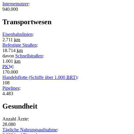
Internetnutzer
:
940.000
Transportwesen
Eisenbahnlinien
:
2.711
km
Befestigte Straßen
:
18.714
km
davon
Schnellstraßen
:
1.001
km
PKW
:
170.000
Handelsflotte (Schiffe über 1.000
BRT
)
:
108
Pipelines
:
4.483
Gesundheit
Anzahl Ärzte:
28.080
Tägliche Nahrungsaufnahme
: