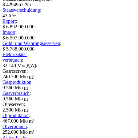
$ 4294967295
Staatsverschuldung
:
43.6 %
Export
:
$ 6.892.000.000
Import
:
$ 6.507.000.000
Gold- und Währungsreserven
:
$ 5.788.000.000
Elektrizitäts-
verbrauch
:
32.140 Mio
KWh
Gasreserven:
240.700 Mio
m³
Gasproduktion
:
9.560 Mio
m³
Gasverbrauch
:
9.560 Mio
m³
Ölreserven:
2.500 Mio
m³
Ölproduktion
:
467.000 Mio
m³
Ölverbrauch
:
252.000 Mio
m³
Anbaufläche
: