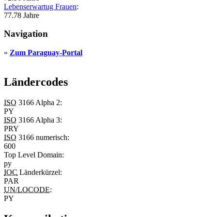
Lebenserwartug Frauen
:
77.78 Jahre
Navigation
»
Zum Paraguay-Portal
Ländercodes
ISO
3166 Alpha 2:
PY
ISO
3166 Alpha 3:
PRY
ISO
3166 numerisch:
600
Top Level Domain
:
py
IOC
Länderkürzel:
PAR
UN/LOCODE
:
PY