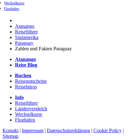
Wechselkurse
Flughäfen
Atanango
Reiseführer
Südamerika
Paraguay
Zahlen und Fakten Paraguay
Atanango
Reise Blog
Buchen
Reisegutscheine
Reisebüros
Info
Reiseführer
Ländervergleich
Wechselkurse
Flughäfen
Kontakt
|
Impressum
|
Datenschutzerklärung
|
Cookie Policy
|
Sitemap