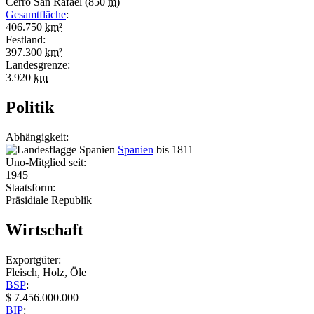
Cerro San Rafael (850
m
)
Gesamtfläche
:
406.750
km²
Festland:
397.300
km²
Landesgrenze:
3.920
km
Politik
Abhängigkeit:
Spanien
bis 1811
Uno-Mitglied seit:
1945
Staatsform:
Präsidiale Republik
Wirtschaft
Exportgüter:
Fleisch, Holz, Öle
BSP
:
$ 7.456.000.000
BIP
: