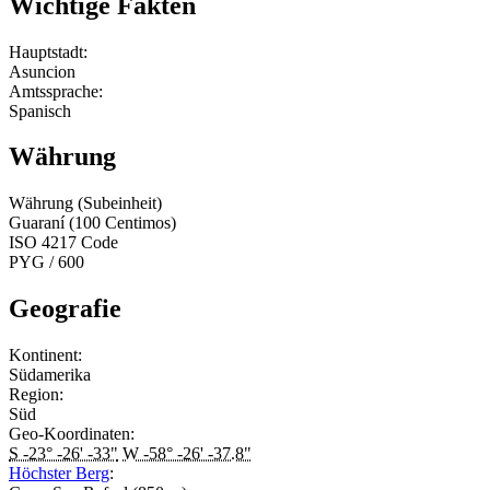
Wichtige Fakten
Hauptstadt:
Asuncion
Amtssprache:
Spanisch
Währung
Währung (Subeinheit)
Guaraní (100 Centimos)
ISO 4217 Code
PYG / 600
Geografie
Kontinent:
Südamerika
Region:
Süd
Geo-Koordinaten:
S -23° -26' -33"
W -58° -26' -37.8"
Höchster Berg
: