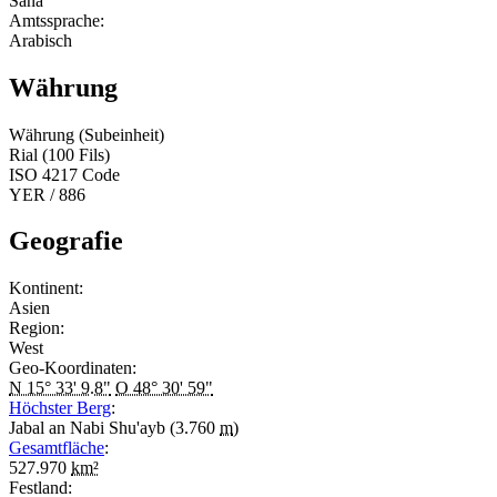
Sana
Amtssprache:
Arabisch
Währung
Währung (Subeinheit)
Rial (100 Fils)
ISO 4217 Code
YER / 886
Geografie
Kontinent:
Asien
Region:
West
Geo-Koordinaten:
N 15° 33' 9.8"
O 48° 30' 59"
Höchster Berg
:
Jabal an Nabi Shu'ayb (3.760
m
)
Gesamtfläche
:
527.970
km²
Festland: