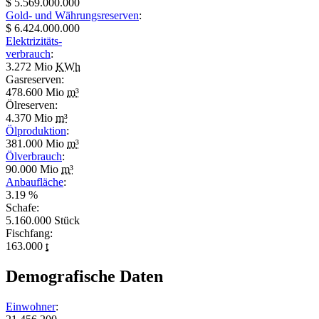
$ 5.569.000.000
Gold- und Währungsreserven
:
$ 6.424.000.000
Elektrizitäts-
verbrauch
:
3.272 Mio
KWh
Gasreserven:
478.600 Mio
m³
Ölreserven:
4.370 Mio
m³
Ölproduktion
:
381.000 Mio
m³
Ölverbrauch
:
90.000 Mio
m³
Anbaufläche
:
3.19 %
Schafe:
5.160.000 Stück
Fischfang:
163.000
t
Demografische Daten
Einwohner
: