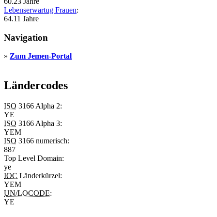
60.23 Jahre
Lebenserwartug Frauen
:
64.11 Jahre
Navigation
»
Zum Jemen-Portal
Ländercodes
ISO
3166 Alpha 2:
YE
ISO
3166 Alpha 3:
YEM
ISO
3166 numerisch:
887
Top Level Domain
:
ye
IOC
Länderkürzel:
YEM
UN/LOCODE
:
YE