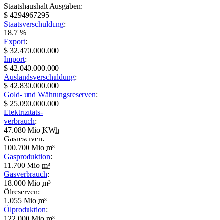
Staatshaushalt Ausgaben:
$ 4294967295
Staatsverschuldung
:
18.7 %
Export
:
$ 32.470.000.000
Import
:
$ 42.040.000.000
Auslandsverschuldung
:
$ 42.830.000.000
Gold- und Währungsreserven
:
$ 25.090.000.000
Elektrizitäts-
verbrauch
:
47.080 Mio
KWh
Gasreserven:
100.700 Mio
m³
Gasproduktion
:
11.700 Mio
m³
Gasverbrauch
:
18.000 Mio
m³
Ölreserven:
1.055 Mio
m³
Ölproduktion
:
122.000 Mio
m³