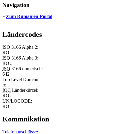
Navigation
»
Zum Rumänien-Portal
Ländercodes
ISO
3166 Alpha 2:
RO
ISO
3166 Alpha 3:
ROU
ISO
3166 numerisch:
642
Top Level Domain
:
ro
IOC
Länderkürzel:
ROU
UN/LOCODE
:
RO
Kommnikation
Telefonanschlüsse
: