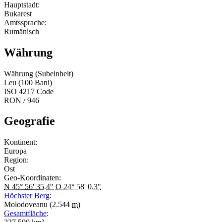
Hauptstadt:
Bukarest
Amtssprache:
Rumänisch
Währung
Währung (Subeinheit)
Leu (100 Bani)
ISO 4217 Code
RON / 946
Geografie
Kontinent:
Europa
Region:
Ost
Geo-Koordinaten:
N 45° 56' 35.4"
O 24° 58' 0.3"
Höchster Berg
:
Molodoveanu (2.544
m
)
Gesamtfläche
: