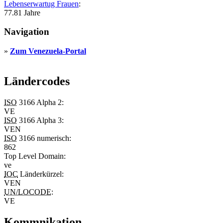
Lebenserwartug Frauen
:
77.81 Jahre
Navigation
»
Zum Venezuela-Portal
Ländercodes
ISO
3166 Alpha 2:
VE
ISO
3166 Alpha 3:
VEN
ISO
3166 numerisch:
862
Top Level Domain
:
ve
IOC
Länderkürzel:
VEN
UN/LOCODE
:
VE
Kommnikation