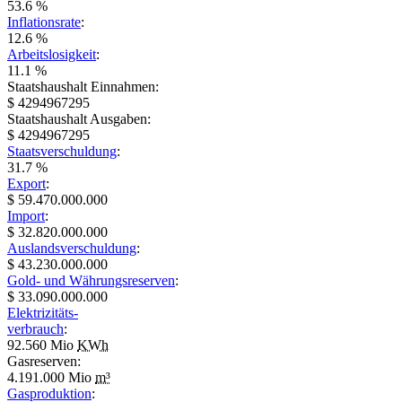
53.6 %
Inflationsrate
:
12.6 %
Arbeitslosigkeit
:
11.1 %
Staatshaushalt Einnahmen:
$ 4294967295
Staatshaushalt Ausgaben:
$ 4294967295
Staatsverschuldung
:
31.7 %
Export
:
$ 59.470.000.000
Import
:
$ 32.820.000.000
Auslandsverschuldung
:
$ 43.230.000.000
Gold- und Währungsreserven
:
$ 33.090.000.000
Elektrizitäts-
verbrauch
:
92.560 Mio
KWh
Gasreserven:
4.191.000 Mio
m³
Gasproduktion
: