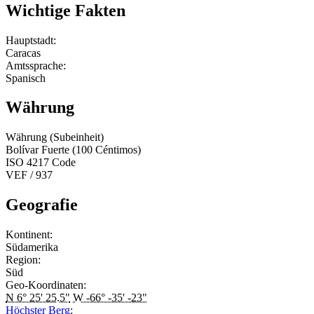
Wichtige Fakten
Hauptstadt:
Caracas
Amtssprache:
Spanisch
Währung
Währung (Subeinheit)
Bolívar Fuerte (100 Céntimos)
ISO 4217 Code
VEF / 937
Geografie
Kontinent:
Südamerika
Region:
Süd
Geo-Koordinaten:
N 6° 25' 25.5"
W -66° -35' -23"
Höchster Berg
: